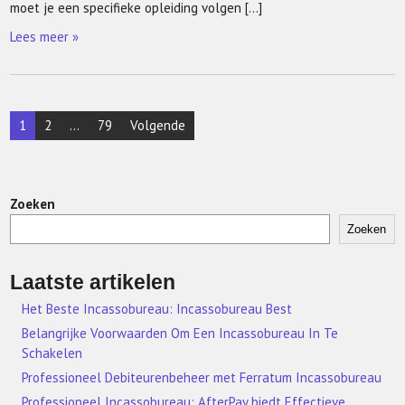
moet je een specifieke opleiding volgen […]
Lees meer »
Berichtnavigatie
1
2
…
79
Volgende
Zoeken
Zoeken
Laatste artikelen
Het Beste Incassobureau: Incassobureau Best
Belangrijke Voorwaarden Om Een Incassobureau In Te
Schakelen
Professioneel Debiteurenbeheer met Ferratum Incassobureau
Professioneel Incassobureau: AfterPay biedt Effectieve