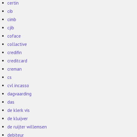
certin
cib
cimb
cjib
coface
collactive
credifin
creditcard
creman
cs
cvl incasso
dagvaarding
das
de klerk vis
de kluijver
de ruijter willemsen
debiteur