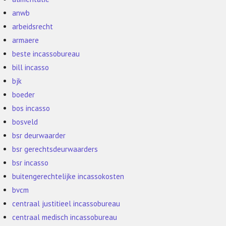
anwb
arbeidsrecht
armaere
beste incassobureau
bill incasso
bjk
boeder
bos incasso
bosveld
bsr deurwaarder
bsr gerechtsdeurwaarders
bsr incasso
buitengerechtelijke incassokosten
bvcm
centraal justitieel incassobureau
centraal medisch incassobureau