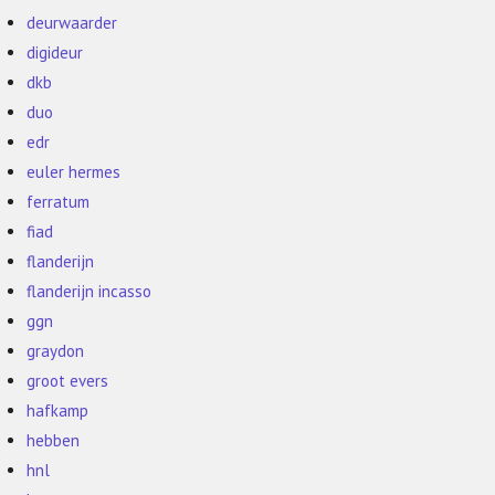
deurwaarder
digideur
dkb
duo
edr
euler hermes
ferratum
fiad
flanderijn
flanderijn incasso
ggn
graydon
groot evers
hafkamp
hebben
hnl