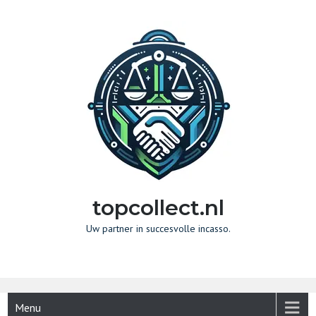
Naar
de
inhoud
gaan
topcollect.nl
Uw partner in succesvolle incasso.
Menu