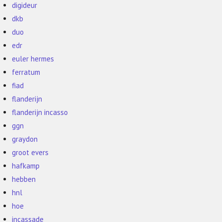
digideur
dkb
duo
edr
euler hermes
ferratum
fiad
flanderijn
flanderijn incasso
ggn
graydon
groot evers
hafkamp
hebben
hnl
hoe
incassade