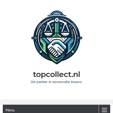
Naar
de
inhoud
gaan
topcollect.nl
Uw partner in succesvolle incasso.
Menu