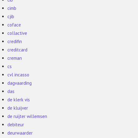
cimb
cjib
coface
collactive
credifin
creditcard
creman
cs
cvl incasso
dagvaarding
das
de klerk vis
de kluijver
de ruijter willemsen
debiteur
deurwaarder