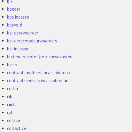
bjk
boeder
bos incasso
bosveld
bsr deurwaarder
bsr gerechtsdeurwaarders
bsr incasso
buitengerechtelijke incassokosten
bvcm
centraal justitieel incassobureau
centraal medisch incassobureau
certin
cib
cimb
cjib
coface
collactive