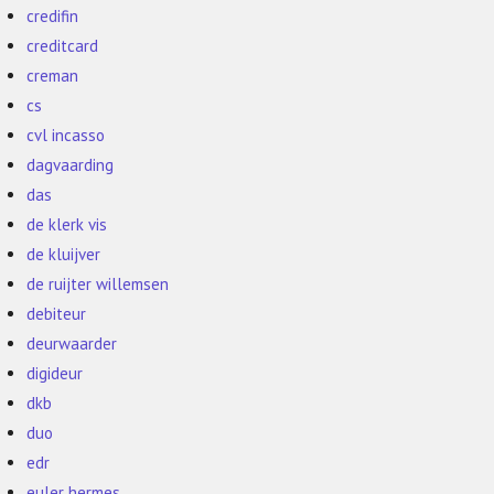
credifin
creditcard
creman
cs
cvl incasso
dagvaarding
das
de klerk vis
de kluijver
de ruijter willemsen
debiteur
deurwaarder
digideur
dkb
duo
edr
euler hermes