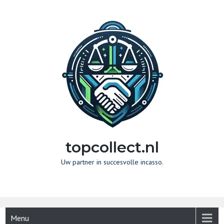
Naar
de
inhoud
gaan
topcollect.nl
Uw partner in succesvolle incasso.
Menu