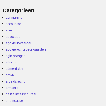
Categorieën
aanmaning
accountor
acm
advocaat
agc deurwaarder
agc gerechtsdeurwaarders
agin pranger
alektum
alimentatie
anwb
arbeidsrecht
armaere
beste incassobureau
bill incasso