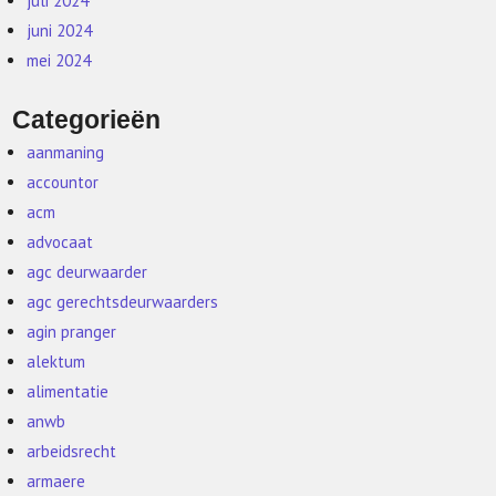
juli 2024
juni 2024
mei 2024
Categorieën
aanmaning
accountor
acm
advocaat
agc deurwaarder
agc gerechtsdeurwaarders
agin pranger
alektum
alimentatie
anwb
arbeidsrecht
armaere