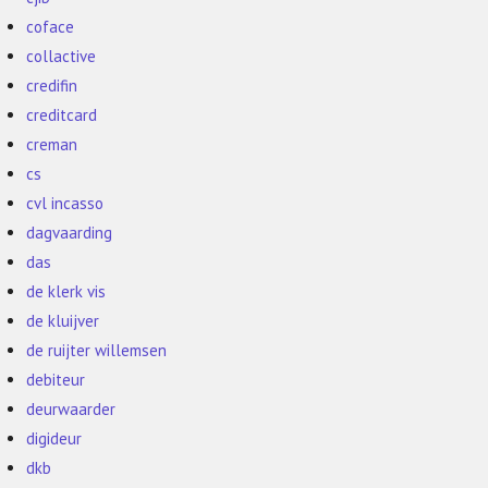
coface
collactive
credifin
creditcard
creman
cs
cvl incasso
dagvaarding
das
de klerk vis
de kluijver
de ruijter willemsen
debiteur
deurwaarder
digideur
dkb