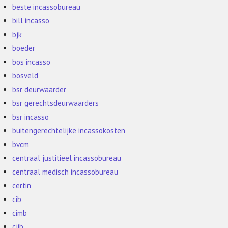
beste incassobureau
bill incasso
bjk
boeder
bos incasso
bosveld
bsr deurwaarder
bsr gerechtsdeurwaarders
bsr incasso
buitengerechtelijke incassokosten
bvcm
centraal justitieel incassobureau
centraal medisch incassobureau
certin
cib
cimb
cjib