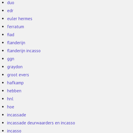
duo
edr
euler hermes
ferratum
fiad
flanderijn
flanderijn incasso
ggn
graydon
groot evers
hafkamp
hebben
hnl
hoe
incassade
incassade deurwaarders en incasso
incasso