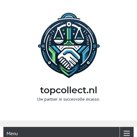
Naar
de
inhoud
gaan
topcollect.nl
Uw partner in succesvolle incasso.
Menu