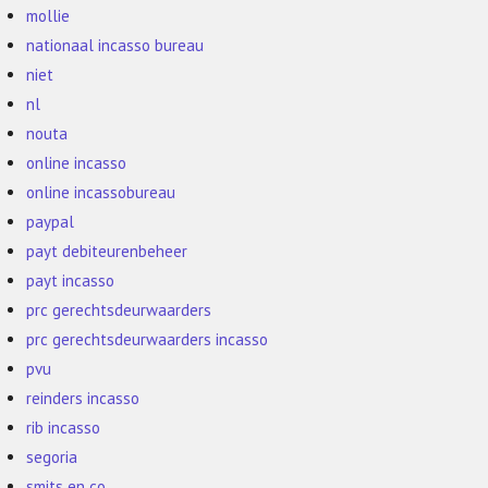
mollie
nationaal incasso bureau
niet
nl
nouta
online incasso
online incassobureau
paypal
payt debiteurenbeheer
payt incasso
prc gerechtsdeurwaarders
prc gerechtsdeurwaarders incasso
pvu
reinders incasso
rib incasso
segoria
smits en co