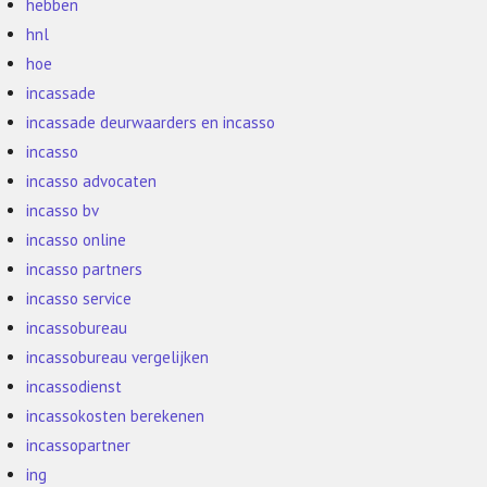
hebben
hnl
hoe
incassade
incassade deurwaarders en incasso
incasso
incasso advocaten
incasso bv
incasso online
incasso partners
incasso service
incassobureau
incassobureau vergelijken
incassodienst
incassokosten berekenen
incassopartner
ing