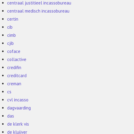
centraal justitieel incassobureau
centraal medisch incassobureau
certin
cib
cimb
cjib
coface
collactive
credifin
creditcard
creman
cs
cvl incasso
dagvaarding
das
de klerk vis
de kluijver