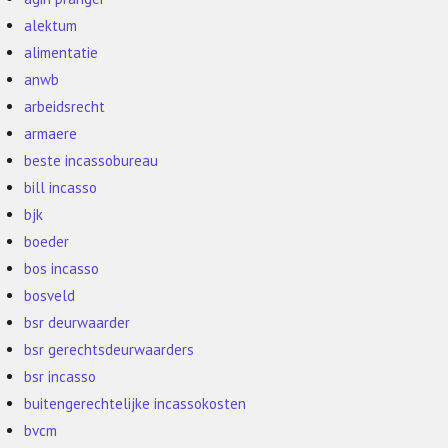
alektum
alimentatie
anwb
arbeidsrecht
armaere
beste incassobureau
bill incasso
bjk
boeder
bos incasso
bosveld
bsr deurwaarder
bsr gerechtsdeurwaarders
bsr incasso
buitengerechtelijke incassokosten
bvcm