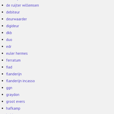
de ruijter willemsen
debiteur
deurwaarder
digideur
dkb
duo
edr
euler hermes
ferratum
fiad
flanderijn
flanderijn incasso
ggn
graydon
groot evers
hafkamp