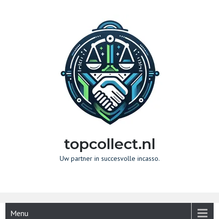
Naar
de
inhoud
gaan
topcollect.nl
Uw partner in succesvolle incasso.
Menu