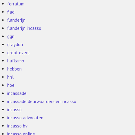
ferratum
fiad
flanderijn
flanderijn incasso
ggn
graydon
groot evers
hafkamp
hebben
hnl
hoe
incassade
incassade deurwaarders en incasso
incasso
incasso advocaten
incasso bv
incasso online