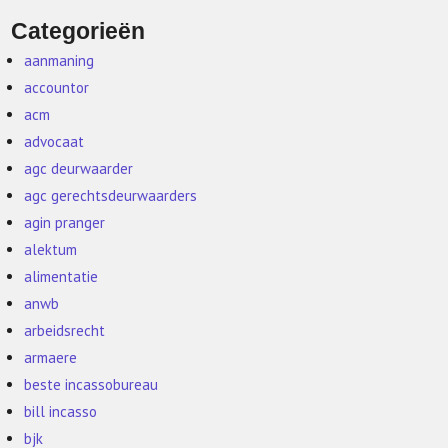
Categorieën
aanmaning
accountor
acm
advocaat
agc deurwaarder
agc gerechtsdeurwaarders
agin pranger
alektum
alimentatie
anwb
arbeidsrecht
armaere
beste incassobureau
bill incasso
bjk