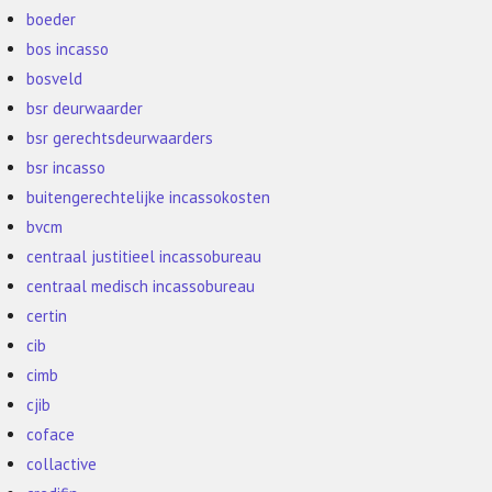
boeder
bos incasso
bosveld
bsr deurwaarder
bsr gerechtsdeurwaarders
bsr incasso
buitengerechtelijke incassokosten
bvcm
centraal justitieel incassobureau
centraal medisch incassobureau
certin
cib
cimb
cjib
coface
collactive