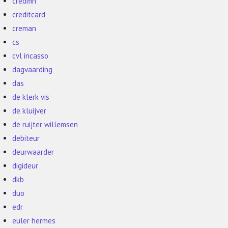
credifin
creditcard
creman
cs
cvl incasso
dagvaarding
das
de klerk vis
de kluijver
de ruijter willemsen
debiteur
deurwaarder
digideur
dkb
duo
edr
euler hermes