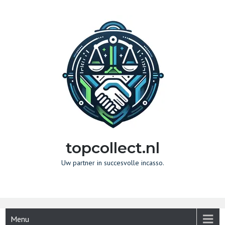
Naar
de
inhoud
gaan
topcollect.nl
Uw partner in succesvolle incasso.
Menu