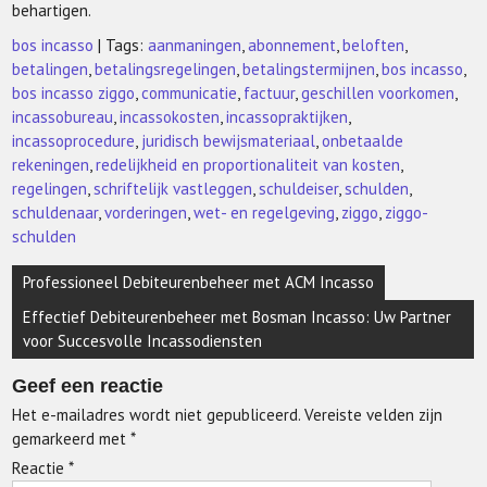
behartigen.
bos incasso
| Tags:
aanmaningen
,
abonnement
,
beloften
,
betalingen
,
betalingsregelingen
,
betalingstermijnen
,
bos incasso
,
bos incasso ziggo
,
communicatie
,
factuur
,
geschillen voorkomen
,
incassobureau
,
incassokosten
,
incassopraktijken
,
incassoprocedure
,
juridisch bewijsmateriaal
,
onbetaalde
rekeningen
,
redelijkheid en proportionaliteit van kosten
,
regelingen
,
schriftelijk vastleggen
,
schuldeiser
,
schulden
,
schuldenaar
,
vorderingen
,
wet- en regelgeving
,
ziggo
,
ziggo-
schulden
Berichtnavigatie
Professioneel Debiteurenbeheer met ACM Incasso
Effectief Debiteurenbeheer met Bosman Incasso: Uw Partner
voor Succesvolle Incassodiensten
Geef een reactie
Het e-mailadres wordt niet gepubliceerd.
Vereiste velden zijn
gemarkeerd met
*
Reactie
*