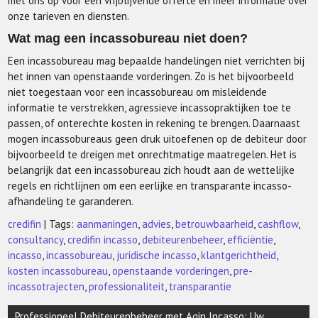
met ons op voor een vrijblijvende offerte en meer informatie over
onze tarieven en diensten.
Wat mag een incassobureau niet doen?
Een incassobureau mag bepaalde handelingen niet verrichten bij
het innen van openstaande vorderingen. Zo is het bijvoorbeeld
niet toegestaan voor een incassobureau om misleidende
informatie te verstrekken, agressieve incassopraktijken toe te
passen, of onterechte kosten in rekening te brengen. Daarnaast
mogen incassobureaus geen druk uitoefenen op de debiteur door
bijvoorbeeld te dreigen met onrechtmatige maatregelen. Het is
belangrijk dat een incassobureau zich houdt aan de wettelijke
regels en richtlijnen om een eerlijke en transparante incasso-
afhandeling te garanderen.
credifin
| Tags:
aanmaningen
,
advies
,
betrouwbaarheid
,
cashflow
,
consultancy
,
credifin incasso
,
debiteurenbeheer
,
efficiëntie
,
incasso
,
incassobureau
,
juridische incasso
,
klantgerichtheid
,
kosten incassobureau
,
openstaande vorderingen
,
pre-
incassotrajecten
,
professionaliteit
,
transparantie
Berichtnavigatie
Professioneel Debiteurenbeheer met Agin Incasso: Uw