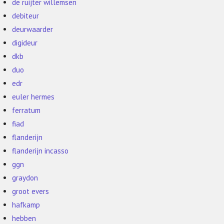
de ruijter willemsen
debiteur
deurwaarder
digideur
dkb
duo
edr
euler hermes
ferratum
fiad
flanderijn
flanderijn incasso
ggn
graydon
groot evers
hafkamp
hebben