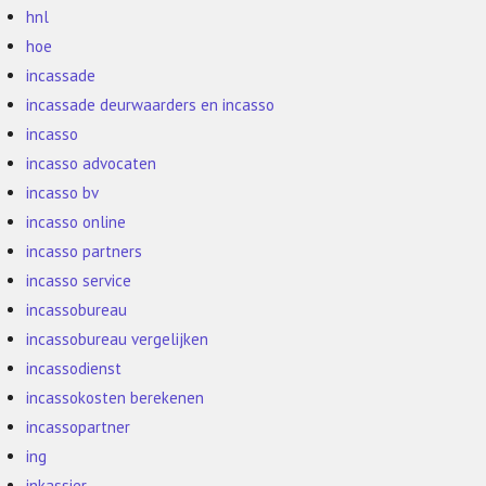
hnl
hoe
incassade
incassade deurwaarders en incasso
incasso
incasso advocaten
incasso bv
incasso online
incasso partners
incasso service
incassobureau
incassobureau vergelijken
incassodienst
incassokosten berekenen
incassopartner
ing
inkassier