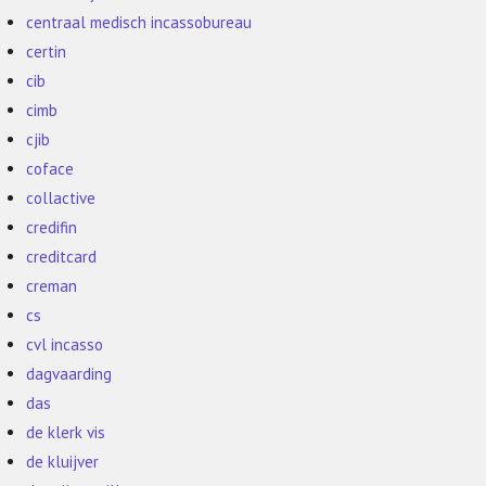
centraal medisch incassobureau
certin
cib
cimb
cjib
coface
collactive
credifin
creditcard
creman
cs
cvl incasso
dagvaarding
das
de klerk vis
de kluijver