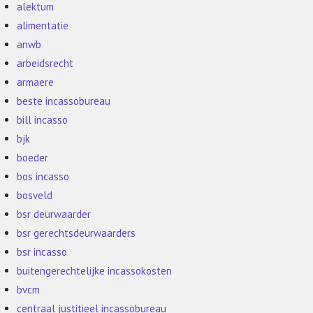
alektum
alimentatie
anwb
arbeidsrecht
armaere
beste incassobureau
bill incasso
bjk
boeder
bos incasso
bosveld
bsr deurwaarder
bsr gerechtsdeurwaarders
bsr incasso
buitengerechtelijke incassokosten
bvcm
centraal justitieel incassobureau