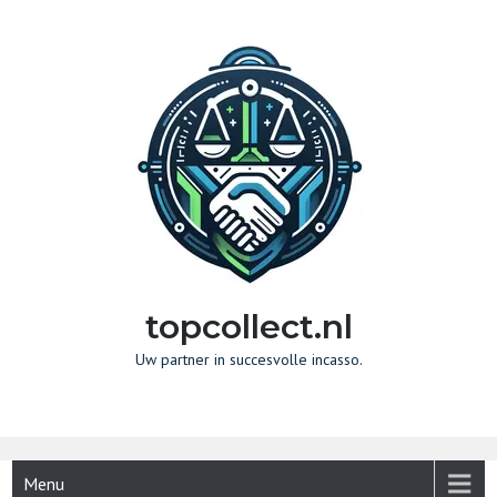
Naar
de
inhoud
gaan
topcollect.nl
Uw partner in succesvolle incasso.
Menu