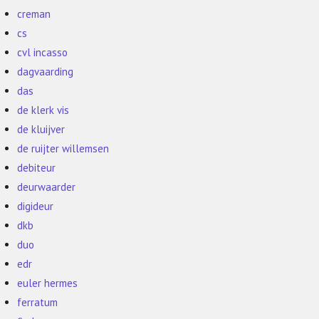
creman
cs
cvl incasso
dagvaarding
das
de klerk vis
de kluijver
de ruijter willemsen
debiteur
deurwaarder
digideur
dkb
duo
edr
euler hermes
ferratum