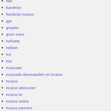
fiad
flanderijn
flanderijn incasso
ggn
graydon
groot evers
hafkamp
hebben
hnl
hoe
incassade
incassade deurwaarders en incasso
incasso
incasso advocaten
incasso bv
incasso online
incasso partners