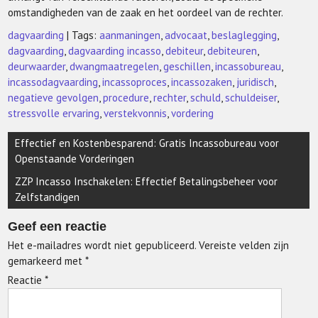
omstandigheden van de zaak en het oordeel van de rechter.
dagvaarding
| Tags:
aanmaningen
,
advocaat
,
beslaglegging
,
dagvaarding
,
dagvaarding incasso
,
debiteur
,
debiteuren
,
deurwaarder
,
dwangmaatregelen
,
geschillen
,
incassobureau
,
incassodagvaarding
,
incassoproces
,
incassozaken
,
juridisch
,
negatieve gevolgen
,
procedure
,
rechter
,
schuld
,
schuldeiser
,
stressvolle ervaring
,
verstekvonnis
,
vordering
Berichtnavigatie
Effectief en Kostenbesparend: Gratis Incassobureau voor
Openstaande Vorderingen
ZZP Incasso Inschakelen: Effectief Betalingsbeheer voor
Zelfstandigen
Geef een reactie
Het e-mailadres wordt niet gepubliceerd.
Vereiste velden zijn
gemarkeerd met
*
Reactie
*