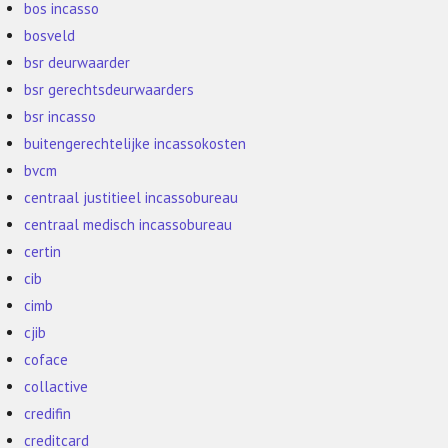
bos incasso
bosveld
bsr deurwaarder
bsr gerechtsdeurwaarders
bsr incasso
buitengerechtelijke incassokosten
bvcm
centraal justitieel incassobureau
centraal medisch incassobureau
certin
cib
cimb
cjib
coface
collactive
credifin
creditcard