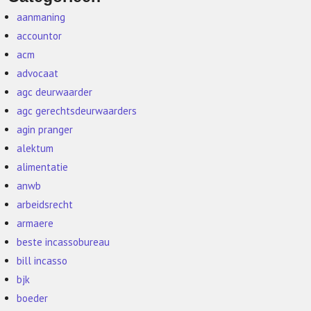
aanmaning
accountor
acm
advocaat
agc deurwaarder
agc gerechtsdeurwaarders
agin pranger
alektum
alimentatie
anwb
arbeidsrecht
armaere
beste incassobureau
bill incasso
bjk
boeder