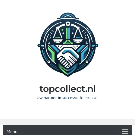
Naar
de
inhoud
gaan
topcollect.nl
Uw partner in succesvolle incasso.
Menu