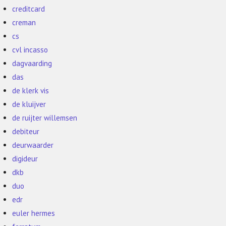
creditcard
creman
cs
cvl incasso
dagvaarding
das
de klerk vis
de kluijver
de ruijter willemsen
debiteur
deurwaarder
digideur
dkb
duo
edr
euler hermes