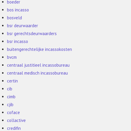
boeder
bos incasso
bosveld
bsr deurwaarder
bsr gerechtsdeurwaarders
bsr incasso
buitengerechtelijke incassokosten
bvcm
centraal justitieel incassobureau
centraal medisch incassobureau
certin
cib
cimb
cjib
coface
collactive
credifin