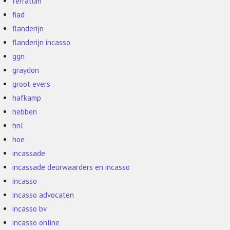
ferratum
fiad
flanderijn
flanderijn incasso
ggn
graydon
groot evers
hafkamp
hebben
hnl
hoe
incassade
incassade deurwaarders en incasso
incasso
incasso advocaten
incasso bv
incasso online