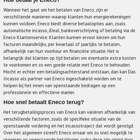
Hoe betaal je Eneco?
Wanneer het gaat om het betalen van Eneco, zijn er
verschillende manieren waarop klanten hun energierekeningen
kunnen voldoen. Eneco biedt diverse betaalopties aan, zoals
automatische incasso, iDeal, bankoverschrijving of betaling via de
Eneco Klantenservice. Klanten kunnen ervoor kiezen om hun
facturen maandelijks, per kwartaal of jaarlijks te betalen,
afhankelijk van hun voorkeur en financiële situatie. Het is
belangrijk dat klanten op tijd betalen om eventuele extra kosten
te voorkomen en zo een goede relatie met Eneco te behouden.
Mocht er echter een betalingsachterstand ontstaan, dan kan Das
Incasso als partner van Eneco ingeschakeld worden om te
helpen bij het innen van openstaande bedragen op een
professionele en effectieve manier.
Hoe snel betaalt Eneco terug?
Het terugbetalingsproces van Eneco kan variëren afhankelijk van
verschillende factoren, zoals de specifieke situatie van de
openstaande vordering en het incassotraject dat wordt gevolgd.
Over het algemeen streeft Eneco ernaar om zo snel mogelijk te
reageren op openstaande betalingen zodra deze zijn geïnd door