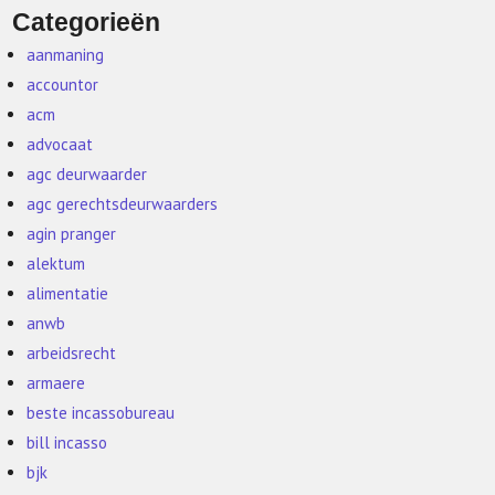
Categorieën
aanmaning
accountor
acm
advocaat
agc deurwaarder
agc gerechtsdeurwaarders
agin pranger
alektum
alimentatie
anwb
arbeidsrecht
armaere
beste incassobureau
bill incasso
bjk