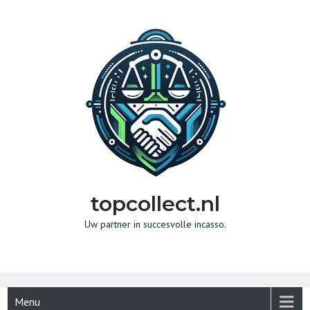
Naar
de
inhoud
gaan
topcollect.nl
Uw partner in succesvolle incasso.
Menu