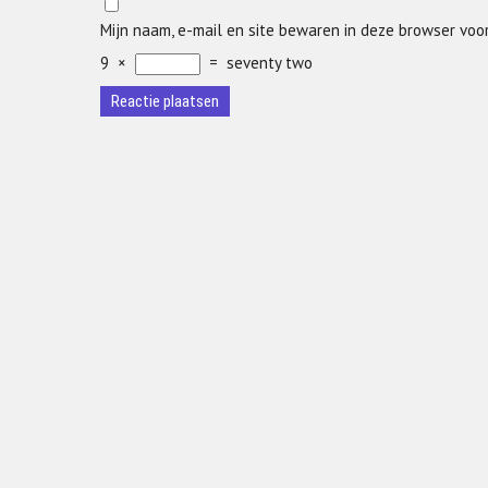
Mijn naam, e-mail en site bewaren in deze browser voo
9
×
=
seventy two