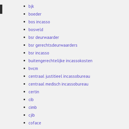
bjk
boeder
bos incasso
bosveld
bsr deurwaarder
bsr gerechtsdeurwaarders
bsr incasso
buitengerechtelijke incassokosten
bvcm
centraal justitieel incassobureau
centraal medisch incassobureau
certin
cib
cimb
cjib
coface