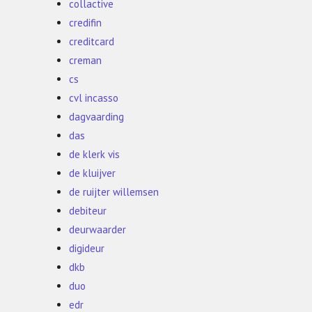
collactive
credifin
creditcard
creman
cs
cvl incasso
dagvaarding
das
de klerk vis
de kluijver
de ruijter willemsen
debiteur
deurwaarder
digideur
dkb
duo
edr