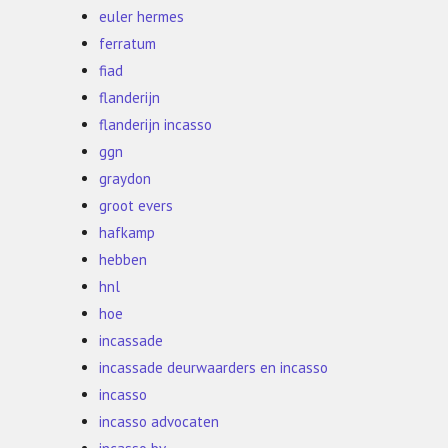
euler hermes
ferratum
fiad
flanderijn
flanderijn incasso
ggn
graydon
groot evers
hafkamp
hebben
hnl
hoe
incassade
incassade deurwaarders en incasso
incasso
incasso advocaten