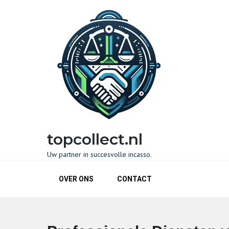
Naar
de
inhoud
gaan
topcollect.nl
Uw partner in succesvolle incasso.
OVER ONS
CONTACT