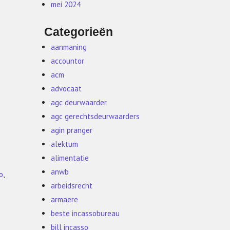
mei 2024
Categorieën
aanmaning
accountor
acm
advocaat
agc deurwaarder
agc gerechtsdeurwaarders
agin pranger
alektum
alimentatie
anwb
o
,
arbeidsrecht
armaere
beste incassobureau
bill incasso