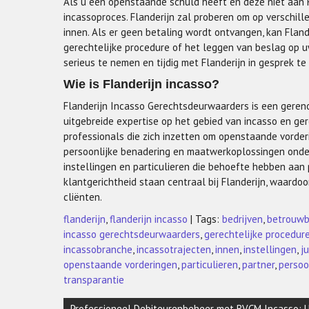
Als u een openstaande schuld heeft en deze niet aan Fl
incassoproces. Flanderijn zal proberen om op verschi
innen. Als er geen betaling wordt ontvangen, kan Fland
gerechtelijke procedure of het leggen van beslag op u
serieus te nemen en tijdig met Flanderijn in gesprek 
Wie is Flanderijn incasso?
Flanderijn Incasso Gerechtsdeurwaarders is een ger
uitgebreide expertise op het gebied van incasso en ger
professionals die zich inzetten om openstaande vorderi
persoonlijke benadering en maatwerkoplossingen onders
instellingen en particulieren die behoefte hebben aan 
klantgerichtheid staan centraal bij Flanderijn, waardoo
cliënten.
flanderijn
,
flanderijn incasso
| Tags:
bedrijven
,
betrouwb
incasso gerechtsdeurwaarders
,
gerechtelijke procedur
incassobranche
,
incassotrajecten
,
innen
,
instellingen
,
j
openstaande vorderingen
,
particulieren
,
partner
,
persoo
transparantie
Berichtnavigatie
Professioneel Debiteurenbeheer met BVCM Incasso: U