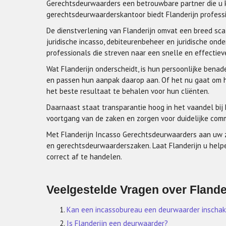
Gerechtsdeurwaarders een betrouwbare partner die u k
gerechtsdeurwaarderskantoor biedt Flanderijn professio
De dienstverlening van Flanderijn omvat een breed scal
juridische incasso, debiteurenbeheer en juridische ond
professionals die streven naar een snelle en effectie
Wat Flanderijn onderscheidt, is hun persoonlijke benad
en passen hun aanpak daarop aan. Of het nu gaat om he
het beste resultaat te behalen voor hun cliënten.
Daarnaast staat transparantie hoog in het vaandel bij 
voortgang van de zaken en zorgen voor duidelijke com
Met Flanderijn Incasso Gerechtsdeurwaarders aan uw zi
en gerechtsdeurwaarderszaken. Laat Flanderijn u help
correct af te handelen.
Veelgestelde Vragen over Fland
Kan een incassobureau een deurwaarder inscha
Is Flanderijn een deurwaarder?