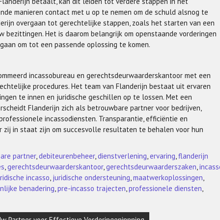
anderijn betaalt, kan dit leiden tot verdere stappen in het
llende manieren contact met u op te nemen om de schuld alsnog te
erijn overgaan tot gerechtelijke stappen, zoals het starten van een
w bezittingen. Het is daarom belangrijk om openstaande vorderingen
te gaan om tot een passende oplossing te komen.
enommeerd incassobureau en gerechtsdeurwaarderskantoor met een
echtelijke procedures. Het team van Flanderijn bestaat uit ervaren
ngen te innen en juridische geschillen op te lossen. Met een
cheidt Flanderijn zich als betrouwbare partner voor bedrijven,
professionele incassodiensten. Transparantie, efficiëntie en
r zij in staat zijn om succesvolle resultaten te behalen voor hun
are partner
,
debiteurenbeheer
,
dienstverlening
,
ervaring
,
flanderijn
es
,
gerechtsdeurwaarderskantoor
,
gerechtsdeurwaarderszaken
,
incass
uridische incasso
,
juridische ondersteuning
,
maatwerkoplossingen
,
nlijke benadering
,
pre-incasso trajecten
,
professionele diensten
,
w Partner voor Effectieve Vorderingeninnning