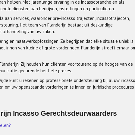
an helpen. Met jarenlange ervaring in de incassobranche en als
nele diensten aan bedrijven, instellingen en particulieren.
a aan services, waaronder pre-incasso trajecten, incassotrajecten,
ersteuning. Het team van Flanderijn bestaat uit deskundige
ve afhandeling van uw zaken.
ering en maatwerkoplossingen. Ze begrijpen dat elke situatie uniek is
t innen van kleine of grote vorderingen, Flanderijn streeft ernaar o
Flanderijn. Zij houden hun cliënten voortdurend op de hoogte van de
municatie gedurende het hele proces.
jde kunt u rekenen op professionele ondersteuning bij al uw incasso
en om uw openstaande vorderingen te innen en juridische procedures
erijn Incasso Gerechtsdeurwaarders
kelen?