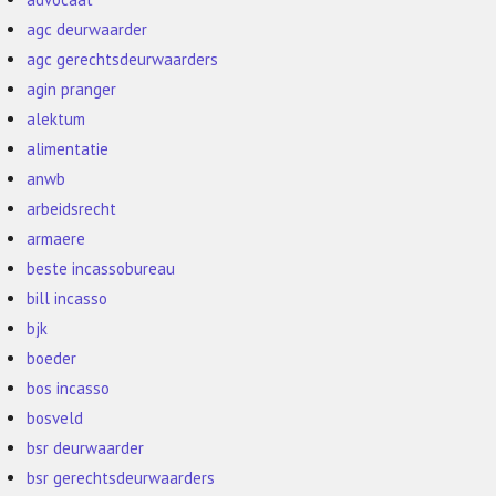
agc deurwaarder
agc gerechtsdeurwaarders
agin pranger
alektum
alimentatie
anwb
arbeidsrecht
armaere
beste incassobureau
bill incasso
bjk
boeder
bos incasso
bosveld
bsr deurwaarder
bsr gerechtsdeurwaarders