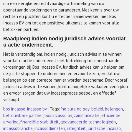
om een eerlijke en rechtvaardige afhandeling van uw
openstaande vorderingen te garanderen. Met kennis over uw
rechten en plichten kunt u effectief samenwerken met Bos
Incasso BV om tot een positieve uitkomst te komen voor alle
betrokken partijen.
Raadpleeg indien nodig juridisch advies voordat
u actie onderneemt.
Het is verstandig om, indien nodig, juridisch advies in te winnen
voordat u actie onderneemt met betrekking tot openstaande
vorderingen bij Bos Incasso BV. Juridisch advies kan u helpen om
de juiste stappen te ondernemen en ervoor te zorgen dat uw
belangen op een correcte manier worden beschermd. Door vooraf
juridisch advies in te winnen, kunt u mogelijke valkuilen vermijden
en ervoor zorgen dat uw incassoproces soepel en effectief
verloopt.
bos incasso
,
incasso bv
| Tags:
'no cure no pay' beleid
,
belangen
,
betrouwbare partner
,
bos incasso bv
,
communicatie
,
efficiëntie
,
ervaring
,
financiële stabiliteit
,
geavanceerde technologieën
,
incassobranche
,
incassodiensten
,
integriteit
,
juridische incasso
,