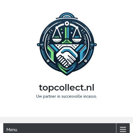
Naar
de
inhoud
gaan
topcollect.nl
Uw partner in succesvolle incasso.
Menu