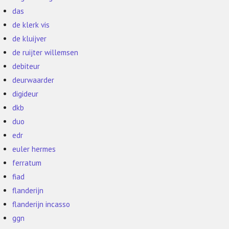
das
de klerk vis
de kluijver
de ruijter willemsen
debiteur
deurwaarder
digideur
dkb
duo
edr
euler hermes
ferratum
fiad
flanderijn
flanderijn incasso
ggn