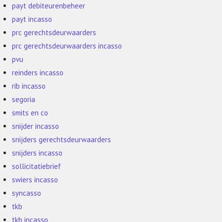
payt debiteurenbeheer
payt incasso
prc gerechtsdeurwaarders
prc gerechtsdeurwaarders incasso
pvu
reinders incasso
rib incasso
segoria
smits en co
snijder incasso
snijders gerechtsdeurwaarders
snijders incasso
sollicitatiebrief
swiers incasso
syncasso
tkb
tkb incasso