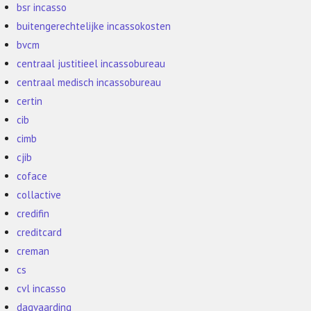
bsr incasso
buitengerechtelijke incassokosten
bvcm
centraal justitieel incassobureau
centraal medisch incassobureau
certin
cib
cimb
cjib
coface
collactive
credifin
creditcard
creman
cs
cvl incasso
dagvaarding