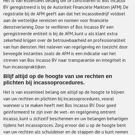
Het is van essentieel belang om te controleren of Bos Incasso
BV geregistreerd is bij de Autoriteit Financiële Markten (AFM). De
registratie bij de AFM geeft aan dat het incassobedrijf voldoet
aan de wettelijke vereisten en normen voor financiële
dienstverlening. Door te verifiëren of Bos Incasso BV een
geregistreerde entiteit is bij de AFM, kunt u als klant extra
zekerheid krijgen over de betrouwbaarheid en professionaliteit
van hun diensten. Het naleven van regelgeving en toezicht door
bevoegde instanties zoals de AFM is een indicatie van het
streven van Bos Incasso BV naar transparantie en integriteit in
hun incassopraktijken.
Blijf altijd op de hoogte van uw rechten en
plichten bij incassoprocedures.
Het is van essentieel belang om altijd op de hoogte te blijven
van uw rechten en plichten bij incassoprocedures, vooral
wanneer u te maken heeft met Bos Incasso BV. Door goed
geïnformeerd te zijn over de wet- en regelgeving omtrent
incasso, kunt u zichzelf beschermen en uw belangen behartigen
tijdens het incassoproces. Zorg ervoor dat u op de hoogte bent
van uw rechten als schuldeiser en de stappen die u kunt nemen