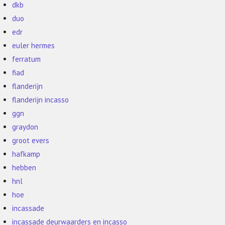
dkb
duo
edr
euler hermes
ferratum
fiad
flanderijn
flanderijn incasso
ggn
graydon
groot evers
hafkamp
hebben
hnl
hoe
incassade
incassade deurwaarders en incasso