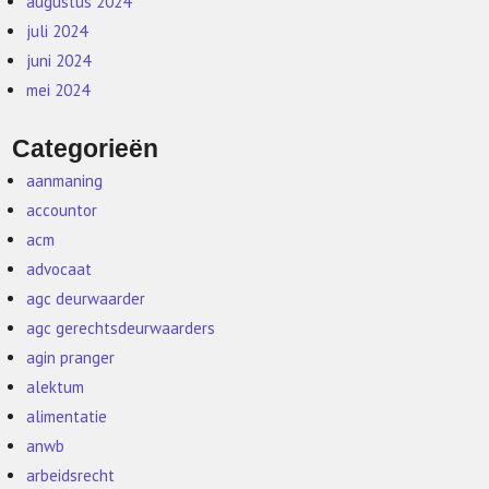
augustus 2024
juli 2024
juni 2024
mei 2024
Categorieën
aanmaning
accountor
acm
advocaat
agc deurwaarder
agc gerechtsdeurwaarders
agin pranger
alektum
alimentatie
anwb
arbeidsrecht