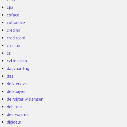
cjib
coface
collactive
credifin
creditcard
creman
cs
cvl incasso
dagvaarding
das
de klerk vis
de kluijver
de ruijter willemsen
debiteur
deurwaarder
digideur