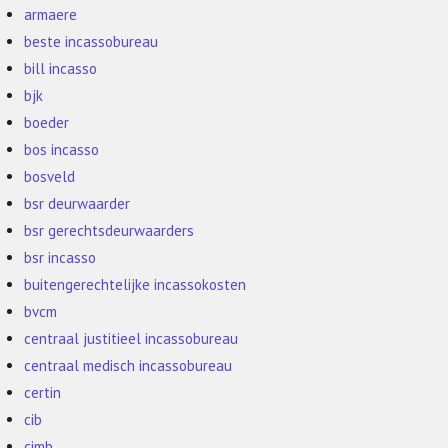
armaere
beste incassobureau
bill incasso
bjk
boeder
bos incasso
bosveld
bsr deurwaarder
bsr gerechtsdeurwaarders
bsr incasso
buitengerechtelijke incassokosten
bvcm
centraal justitieel incassobureau
centraal medisch incassobureau
certin
cib
cimb