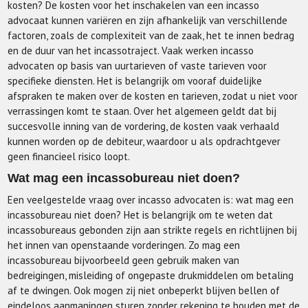
kosten? De kosten voor het inschakelen van een incasso
advocaat kunnen variëren en zijn afhankelijk van verschillende
factoren, zoals de complexiteit van de zaak, het te innen bedrag
en de duur van het incassotraject. Vaak werken incasso
advocaten op basis van uurtarieven of vaste tarieven voor
specifieke diensten. Het is belangrijk om vooraf duidelijke
afspraken te maken over de kosten en tarieven, zodat u niet voor
verrassingen komt te staan. Over het algemeen geldt dat bij
succesvolle inning van de vordering, de kosten vaak verhaald
kunnen worden op de debiteur, waardoor u als opdrachtgever
geen financieel risico loopt.
Wat mag een incassobureau niet doen?
Een veelgestelde vraag over incasso advocaten is: wat mag een
incassobureau niet doen? Het is belangrijk om te weten dat
incassobureaus gebonden zijn aan strikte regels en richtlijnen bij
het innen van openstaande vorderingen. Zo mag een
incassobureau bijvoorbeeld geen gebruik maken van
bedreigingen, misleiding of ongepaste drukmiddelen om betaling
af te dwingen. Ook mogen zij niet onbeperkt blijven bellen of
eindeloos aanmaningen sturen zonder rekening te houden met de