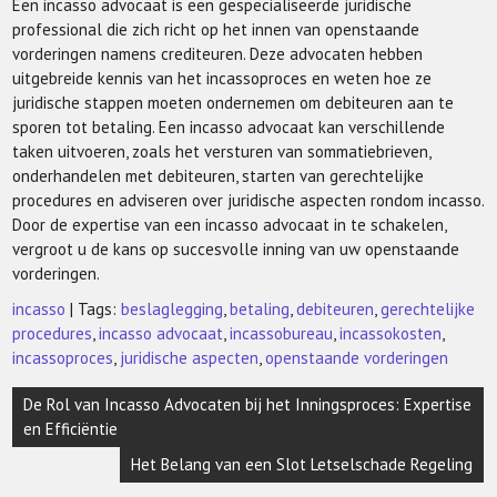
Een incasso advocaat is een gespecialiseerde juridische
professional die zich richt op het innen van openstaande
vorderingen namens crediteuren. Deze advocaten hebben
uitgebreide kennis van het incassoproces en weten hoe ze
juridische stappen moeten ondernemen om debiteuren aan te
sporen tot betaling. Een incasso advocaat kan verschillende
taken uitvoeren, zoals het versturen van sommatiebrieven,
onderhandelen met debiteuren, starten van gerechtelijke
procedures en adviseren over juridische aspecten rondom incasso.
Door de expertise van een incasso advocaat in te schakelen,
vergroot u de kans op succesvolle inning van uw openstaande
vorderingen.
incasso
| Tags:
beslaglegging
,
betaling
,
debiteuren
,
gerechtelijke
procedures
,
incasso advocaat
,
incassobureau
,
incassokosten
,
incassoproces
,
juridische aspecten
,
openstaande vorderingen
Berichtnavigatie
De Rol van Incasso Advocaten bij het Inningsproces: Expertise
en Efficiëntie
Het Belang van een Slot Letselschade Regeling