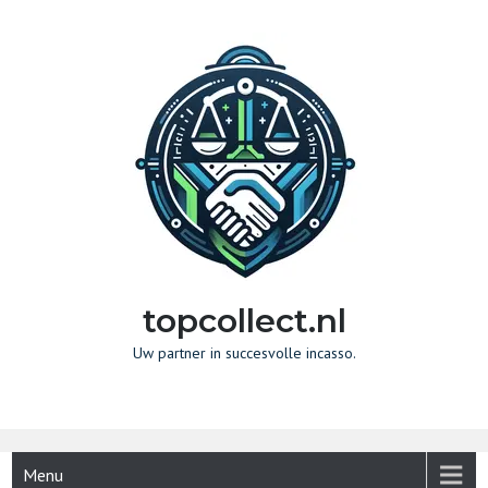
Naar
de
inhoud
gaan
topcollect.nl
Uw partner in succesvolle incasso.
Menu