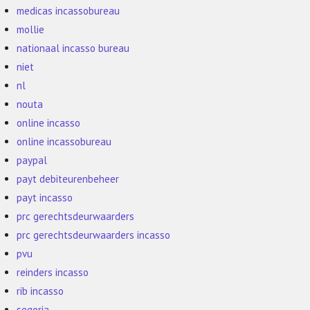
medicas incassobureau
mollie
nationaal incasso bureau
niet
nl
nouta
online incasso
online incassobureau
paypal
payt debiteurenbeheer
payt incasso
prc gerechtsdeurwaarders
prc gerechtsdeurwaarders incasso
pvu
reinders incasso
rib incasso
segoria