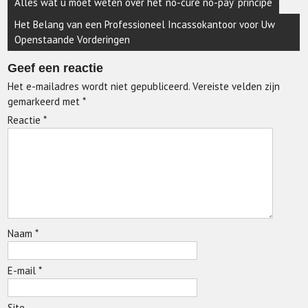
Alles wat u moet weten over het ‘no-cure no-pay’ principe
Het Belang van een Professioneel Incassokantoor voor Uw
Openstaande Vorderingen
Geef een reactie
Het e-mailadres wordt niet gepubliceerd.
Vereiste velden zijn
gemarkeerd met
*
Reactie
*
Naam
*
E-mail
*
Site