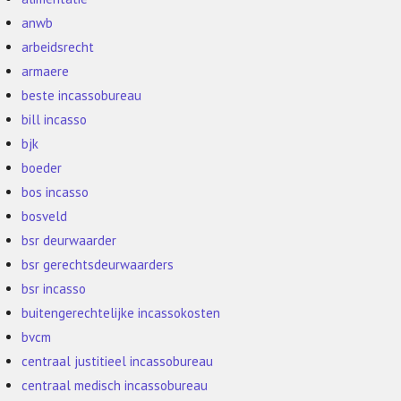
anwb
arbeidsrecht
armaere
beste incassobureau
bill incasso
bjk
boeder
bos incasso
bosveld
bsr deurwaarder
bsr gerechtsdeurwaarders
bsr incasso
buitengerechtelijke incassokosten
bvcm
centraal justitieel incassobureau
centraal medisch incassobureau