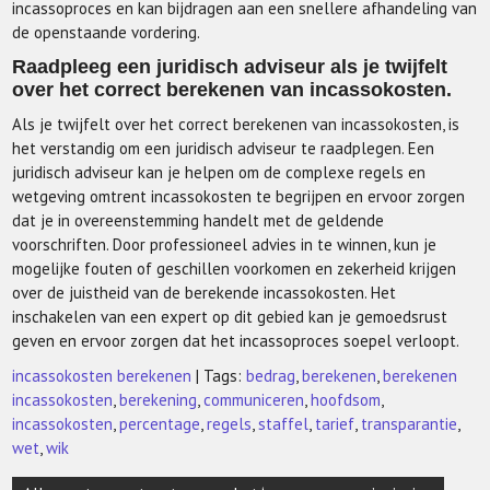
incassoproces en kan bijdragen aan een snellere afhandeling van
de openstaande vordering.
Raadpleeg een juridisch adviseur als je twijfelt
over het correct berekenen van incassokosten.
Als je twijfelt over het correct berekenen van incassokosten, is
het verstandig om een juridisch adviseur te raadplegen. Een
juridisch adviseur kan je helpen om de complexe regels en
wetgeving omtrent incassokosten te begrijpen en ervoor zorgen
dat je in overeenstemming handelt met de geldende
voorschriften. Door professioneel advies in te winnen, kun je
mogelijke fouten of geschillen voorkomen en zekerheid krijgen
over de juistheid van de berekende incassokosten. Het
inschakelen van een expert op dit gebied kan je gemoedsrust
geven en ervoor zorgen dat het incassoproces soepel verloopt.
incassokosten berekenen
| Tags:
bedrag
,
berekenen
,
berekenen
incassokosten
,
berekening
,
communiceren
,
hoofdsom
,
incassokosten
,
percentage
,
regels
,
staffel
,
tarief
,
transparantie
,
wet
,
wik
Berichtnavigatie