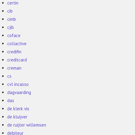
certin
cib
cimb
cjib
coface
collactive
credifin
creditcard
creman
cs
cvl incasso
dagvaarding
das
de klerk vis
de kluijver
de ruijter willemsen
debiteur