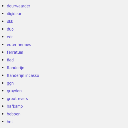
deurwaarder
digideur
dkb
duo
edr
euler hermes
ferratum
fiad
flanderijn
flanderijn incasso
ggn
graydon
groot evers
hafkamp
hebben
hnl