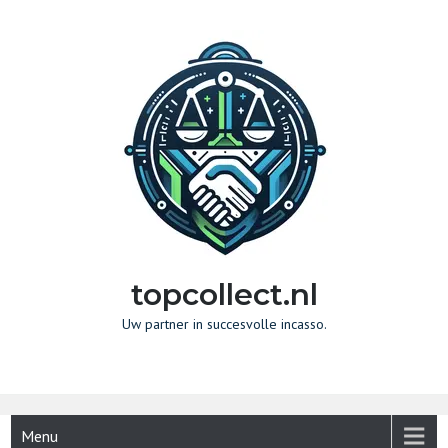
Naar
de
inhoud
gaan
topcollect.nl
Uw partner in succesvolle incasso.
Menu