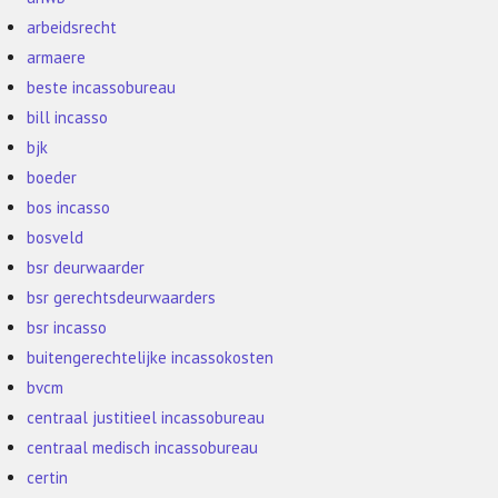
arbeidsrecht
armaere
beste incassobureau
bill incasso
bjk
boeder
bos incasso
bosveld
bsr deurwaarder
bsr gerechtsdeurwaarders
bsr incasso
buitengerechtelijke incassokosten
bvcm
centraal justitieel incassobureau
centraal medisch incassobureau
certin