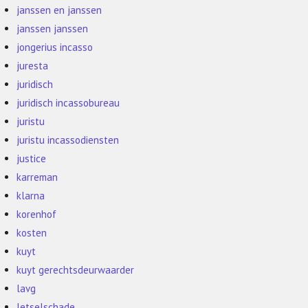
janssen en janssen
janssen janssen
jongerius incasso
juresta
juridisch
juridisch incassobureau
juristu
juristu incassodiensten
justice
karreman
klarna
korenhof
kosten
kuyt
kuyt gerechtsdeurwaarder
lavg
letselschade