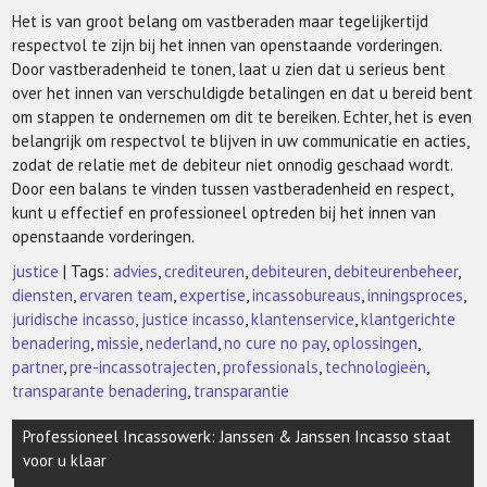
Het is van groot belang om vastberaden maar tegelijkertijd
respectvol te zijn bij het innen van openstaande vorderingen.
Door vastberadenheid te tonen, laat u zien dat u serieus bent
over het innen van verschuldigde betalingen en dat u bereid bent
om stappen te ondernemen om dit te bereiken. Echter, het is even
belangrijk om respectvol te blijven in uw communicatie en acties,
zodat de relatie met de debiteur niet onnodig geschaad wordt.
Door een balans te vinden tussen vastberadenheid en respect,
kunt u effectief en professioneel optreden bij het innen van
openstaande vorderingen.
justice
| Tags:
advies
,
crediteuren
,
debiteuren
,
debiteurenbeheer
,
diensten
,
ervaren team
,
expertise
,
incassobureaus
,
inningsproces
,
juridische incasso
,
justice incasso
,
klantenservice
,
klantgerichte
benadering
,
missie
,
nederland
,
no cure no pay
,
oplossingen
,
partner
,
pre-incassotrajecten
,
professionals
,
technologieën
,
transparante benadering
,
transparantie
Berichtnavigatie
Professioneel Incassowerk: Janssen & Janssen Incasso staat
voor u klaar