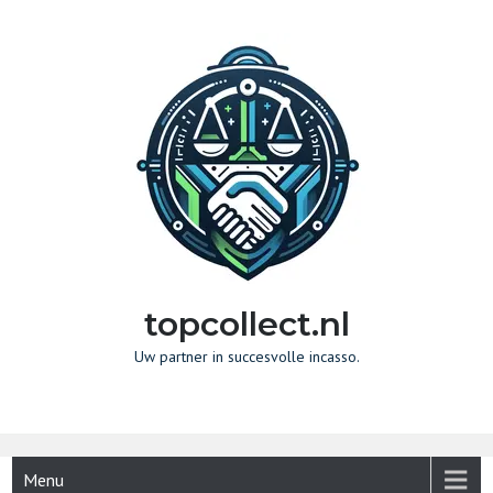
Naar
de
inhoud
gaan
topcollect.nl
Uw partner in succesvolle incasso.
Menu