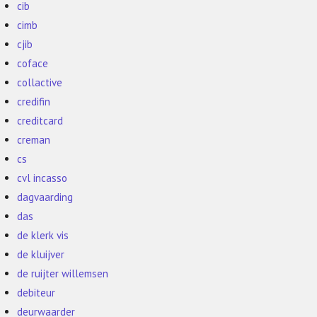
cib
cimb
cjib
coface
collactive
credifin
creditcard
creman
cs
cvl incasso
dagvaarding
das
de klerk vis
de kluijver
de ruijter willemsen
debiteur
deurwaarder