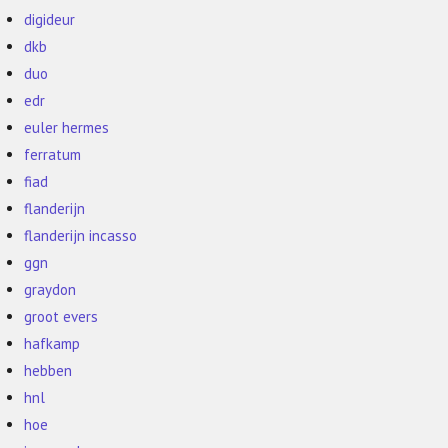
digideur
dkb
duo
edr
euler hermes
ferratum
fiad
flanderijn
flanderijn incasso
ggn
graydon
groot evers
hafkamp
hebben
hnl
hoe