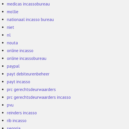
medicas incassobureau
mollie
nationaal incasso bureau
niet
nl
nouta
online incasso
online incassobureau
paypal
payt debiteurenbeheer
payt incasso
prc gerechtsdeurwaarders
prc gerechtsdeurwaarders incasso
pvu
reinders incasso
rib incasso
segoria