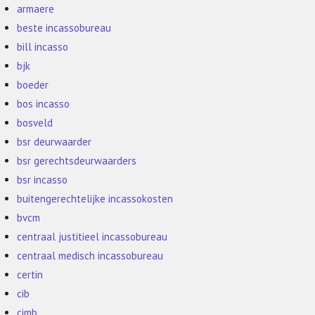
armaere
beste incassobureau
bill incasso
bjk
boeder
bos incasso
bosveld
bsr deurwaarder
bsr gerechtsdeurwaarders
bsr incasso
buitengerechtelijke incassokosten
bvcm
centraal justitieel incassobureau
centraal medisch incassobureau
certin
cib
cimb