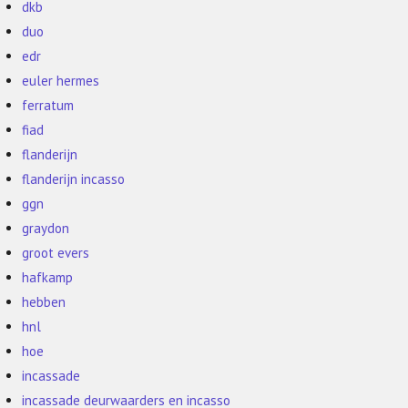
dkb
duo
edr
euler hermes
ferratum
fiad
flanderijn
flanderijn incasso
ggn
graydon
groot evers
hafkamp
hebben
hnl
hoe
incassade
incassade deurwaarders en incasso