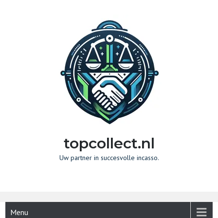
Naar
de
inhoud
gaan
topcollect.nl
Uw partner in succesvolle incasso.
Menu