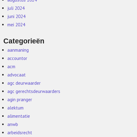
juli 2024
juni 2024
mei 2024
Categorieën
aanmaning
accountor
acm
advocaat
agc deurwaarder
agc gerechtsdeurwaarders
agin pranger
alektum
alimentatie
anwb
arbeidsrecht