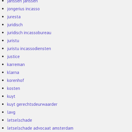
janssen janssen
jongerius incasso
juresta
juridisch
juridisch incassobureau
juristu
juristu incassodiensten
justice
karreman
klarna
korenhof
kosten
kuyt
kuyt gerechtsdeurwaarder
lavg
letselschade
letselschade advocaat amsterdam