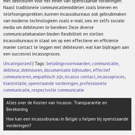
met debiteuren voor het innen van openstaande vorderingen.
Naast traditionele communicatiemiddelen zoals brieven en
telefoongesprekken, kunnen incassobureaus ook gebruikmaken
van moderne technologieën zoals e-mail, sms en zelfs sociale
media om debiteuren te bereiken. Deze diverse
communicatiekanalen bieden flexibiliteit en stellen
incassobureaus in staat om op een effectieve en efficiënte
manier contact te leggen met debiteuren, wat kan bijdragen aan
een succesvol incassoproces.
Uncategorized
| Tags:
betalingsvoorwaarden
,
communicatie
,
debiteur
,
debiteuren
,
documentatie bijhouden
,
effectief
communiceren
,
empathisch zijn
,
incasso contact
,
incassoproces
,
klantrelatie
,
openstaande vorderingen
,
professionele
communicatie
,
respectvolle communicatie
Berichtnavigatie
Alles over de Kosten van Incasso: Transparantie en
Berekening
Hoe kan een incassobureau in België u helpen bij openstaande
vorderingen?