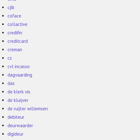
cjib
coface
collactive
credifin
creditcard
creman
cs
cvl incasso
dagvaarding
das
de klerk vis
de kluijver
de ruijter willemsen
debiteur
deurwaarder
digideur