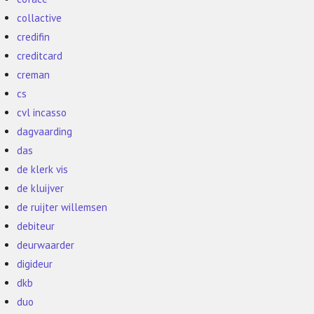
collactive
credifin
creditcard
creman
cs
cvl incasso
dagvaarding
das
de klerk vis
de kluijver
de ruijter willemsen
debiteur
deurwaarder
digideur
dkb
duo