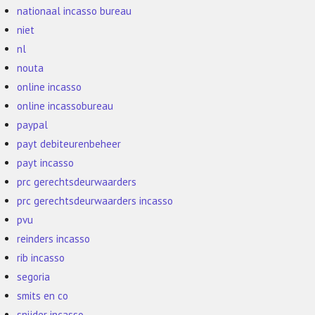
nationaal incasso bureau
niet
nl
nouta
online incasso
online incassobureau
paypal
payt debiteurenbeheer
payt incasso
prc gerechtsdeurwaarders
prc gerechtsdeurwaarders incasso
pvu
reinders incasso
rib incasso
segoria
smits en co
snijder incasso