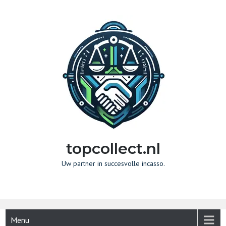
Naar
de
inhoud
gaan
topcollect.nl
Uw partner in succesvolle incasso.
Menu