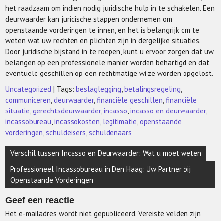
het raadzaam om indien nodig juridische hulp in te schakelen. Een
deurwaarder kan juridische stappen ondernemen om
openstaande vorderingen te innen, en het is belangrijk om te
weten wat uw rechten en plichten zijn in dergelijke situaties.
Door juridische bijstand in te roepen, kunt u ervoor zorgen dat uw
belangen op een professionele manier worden behartigd en dat
eventuele geschillen op een rechtmatige wijze worden opgelost.
Uncategorized
| Tags:
beslaglegging
,
betalingsregeling
,
communiceren
,
deurwaarder
,
financiële geschillen
,
financiële
situatie
,
gerechtsdeurwaarder
,
incasso
,
incasso en deurwaarder
,
incassobureau
,
incassokosten
,
legitimatie
,
openstaande
vorderingen
,
schuldeisers
,
schuldenaars
Berichtnavigatie
Verschil tussen Incasso en Deurwaarder: Wat u moet weten
Professioneel Incassobureau in Den Haag: Uw Partner bij
Openstaande Vorderingen
Geef een reactie
Het e-mailadres wordt niet gepubliceerd.
Vereiste velden zijn