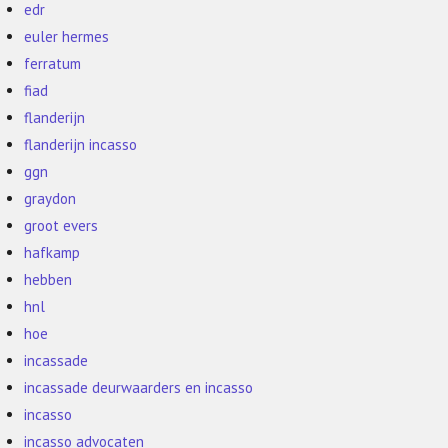
edr
euler hermes
ferratum
fiad
flanderijn
flanderijn incasso
ggn
graydon
groot evers
hafkamp
hebben
hnl
hoe
incassade
incassade deurwaarders en incasso
incasso
incasso advocaten