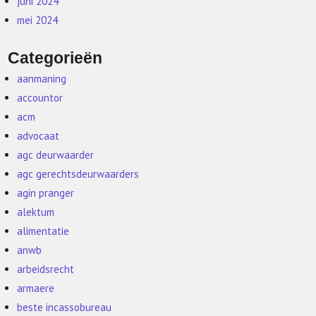
juni 2024
mei 2024
Categorieën
aanmaning
accountor
acm
advocaat
agc deurwaarder
agc gerechtsdeurwaarders
agin pranger
alektum
alimentatie
anwb
arbeidsrecht
armaere
beste incassobureau