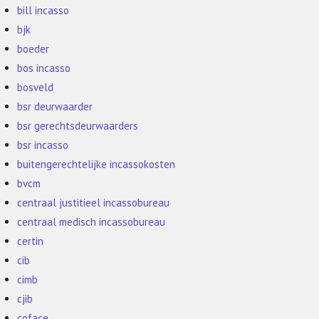
bill incasso
bjk
boeder
bos incasso
bosveld
bsr deurwaarder
bsr gerechtsdeurwaarders
bsr incasso
buitengerechtelijke incassokosten
bvcm
centraal justitieel incassobureau
centraal medisch incassobureau
certin
cib
cimb
cjib
coface