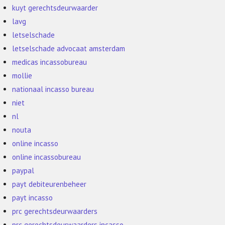
kuyt gerechtsdeurwaarder
lavg
letselschade
letselschade advocaat amsterdam
medicas incassobureau
mollie
nationaal incasso bureau
niet
nl
nouta
online incasso
online incassobureau
paypal
payt debiteurenbeheer
payt incasso
prc gerechtsdeurwaarders
prc gerechtsdeurwaarders incasso