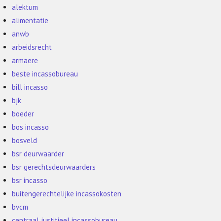
alektum
alimentatie
anwb
arbeidsrecht
armaere
beste incassobureau
bill incasso
bjk
boeder
bos incasso
bosveld
bsr deurwaarder
bsr gerechtsdeurwaarders
bsr incasso
buitengerechtelijke incassokosten
bvcm
centraal justitieel incassobureau