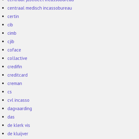
centraal medisch incassobureau
certin
cib
cimb
cjib
coface
collactive
credifin
creditcard
creman
cs
cvl incasso
dagvaarding
das
de klerk vis
de kluijver