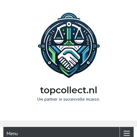
Naar
de
inhoud
gaan
topcollect.nl
Uw partner in succesvolle incasso.
Menu