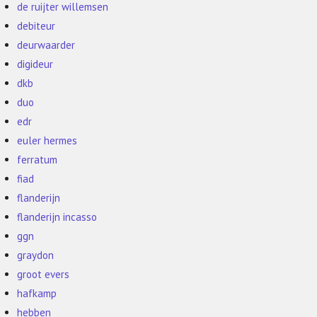
de ruijter willemsen
debiteur
deurwaarder
digideur
dkb
duo
edr
euler hermes
ferratum
fiad
flanderijn
flanderijn incasso
ggn
graydon
groot evers
hafkamp
hebben