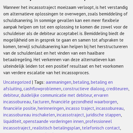
Wanneer het incassotraject moeizaam verloopt, is het verstandig
om alternatieve oplossingen te overwegen, zoals bemiddeling of
schuldsanering. In sommige gevallen kan een meer flexibele
aanpak helpen om tot een oplossing te komen die zowel voor de
schuldeiser als de debiteur acceptabel is. Bemiddeling biedt de
mogelijkheid om in gesprek te gaan en samen tot afspraken te
komen, terwijl schuldsanering kan helpen bij het herstructureren
van de schuldenlast en het vinden van een haalbare
betaalregeling. Het verkennen van deze alternatieven kan
uiteindelijk leiden tot een positief resultaat en het voorkomen
van verdere escalatie van het incassoproces.
Uncategorized
| Tags:
aanmaningen
,
betaling
,
betaling en
afsluiting
,
cashflowproblemen
,
constructieve dialoog
,
crediteuren
,
debiteur
,
duidelijke communicatie met debiteur
,
ervaren
incassobureau
,
facturen
,
financiële gezondheid waarborgen
,
financiële positie
,
herinneringen
,
incasso traject
,
incassobureau
,
incassobureau inschakelen
,
incassotraject
,
juridische stappen
,
liquiditeit
,
openstaande vorderingen innen
,
professioneel
incassotraject
,
realistisch betalingsplan
,
telefonisch contact
,