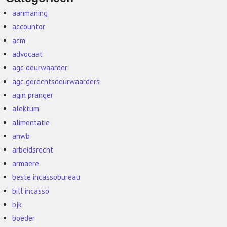
aanmaning
accountor
acm
advocaat
agc deurwaarder
agc gerechtsdeurwaarders
agin pranger
alektum
alimentatie
anwb
arbeidsrecht
armaere
beste incassobureau
bill incasso
bjk
boeder