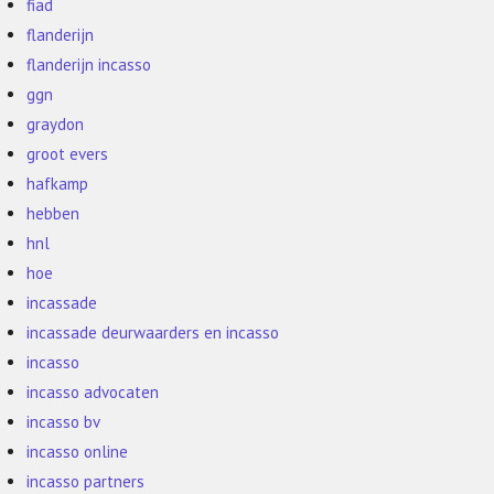
fiad
flanderijn
flanderijn incasso
ggn
graydon
groot evers
hafkamp
hebben
hnl
hoe
incassade
incassade deurwaarders en incasso
incasso
incasso advocaten
incasso bv
incasso online
incasso partners