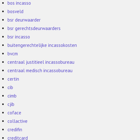
bos incasso
bosveld
bsr deurwaarder
bsr gerechtsdeurwaarders
bsr incasso
buitengerechtelijke incassokosten
bvcm
centraal justitieel incassobureau
centraal medisch incassobureau
certin
cib
cimb
cjib
coface
collactive
credifin
creditcard