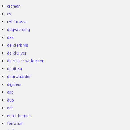
creman
cs
cvl incasso
dagvaarding
das
de klerk vis
de kluijver
de ruijter willemsen
debiteur
deurwaarder
digideur
dkb
duo
edr
euler hermes
ferratum