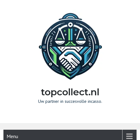
Naar
de
inhoud
gaan
topcollect.nl
Uw partner in succesvolle incasso.
Menu