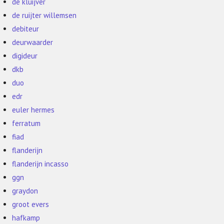
de kluijver
de ruijter willemsen
debiteur
deurwaarder
digideur
dkb
duo
edr
euler hermes
ferratum
fiad
flanderijn
flanderijn incasso
ggn
graydon
groot evers
hafkamp