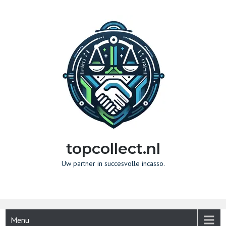
Naar
de
inhoud
gaan
topcollect.nl
Uw partner in succesvolle incasso.
Menu