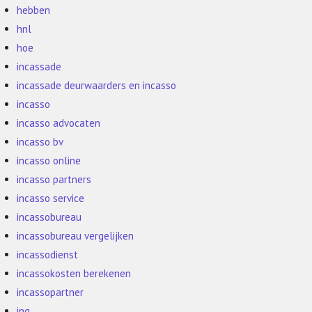
hebben
hnl
hoe
incassade
incassade deurwaarders en incasso
incasso
incasso advocaten
incasso bv
incasso online
incasso partners
incasso service
incassobureau
incassobureau vergelijken
incassodienst
incassokosten berekenen
incassopartner
ing