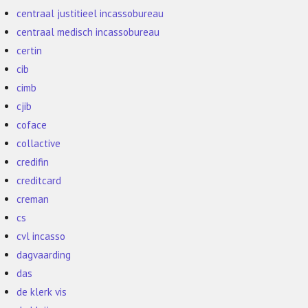
centraal justitieel incassobureau
centraal medisch incassobureau
certin
cib
cimb
cjib
coface
collactive
credifin
creditcard
creman
cs
cvl incasso
dagvaarding
das
de klerk vis