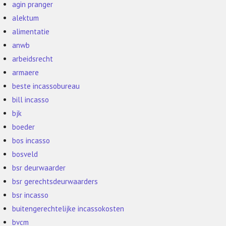
agin pranger
alektum
alimentatie
anwb
arbeidsrecht
armaere
beste incassobureau
bill incasso
bjk
boeder
bos incasso
bosveld
bsr deurwaarder
bsr gerechtsdeurwaarders
bsr incasso
buitengerechtelijke incassokosten
bvcm