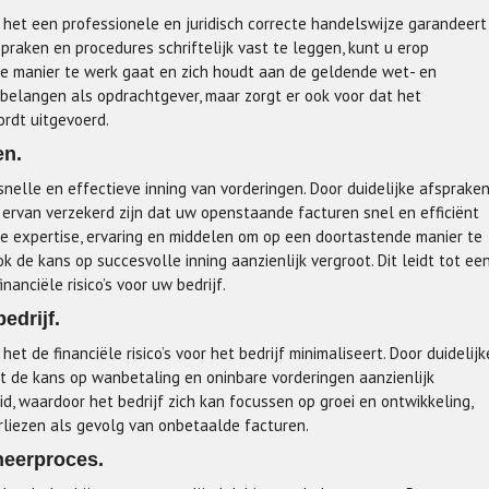
 het een professionele en juridisch correcte handelswijze garandeert
praken en procedures schriftelijk vast te leggen, kunt u erop
e manier te werk gaat en zich houdt aan de geldende wet- en
 belangen als opdrachtgever, maar zorgt er ook voor dat het
ordt uitgevoerd.
en.
snelle en effectieve inning van vorderingen. Door duidelijke afsprake
ervan verzekerd zijn dat uw openstaande facturen snel en efficiënt
te expertise, ervaring en middelen om op een doortastende manier te
k de kans op succesvolle inning aanzienlijk vergroot. Dit leidt tot ee
anciële risico’s voor uw bedrijf.
edrijf.
et de financiële risico’s voor het bedrijf minimaliseert. Door duidelijk
t de kans op wanbetaling en oninbare vorderingen aanzienlijk
d, waardoor het bedrijf zich kan focussen op groei en ontwikkeling,
rliezen als gevolg van onbetaalde facturen.
heerproces.