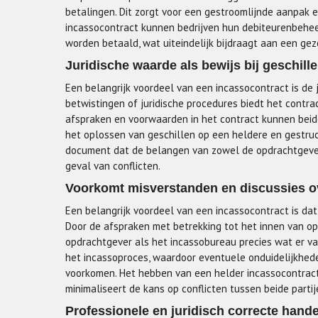
betalingen. Dit zorgt voor een gestroomlijnde aanpak 
incassocontract kunnen bedrijven hun debiteurenbehee
worden betaald, wat uiteindelijk bijdraagt aan een gezo
Juridische waarde als bewijs bij geschille
Een belangrijk voordeel van een incassocontract is de j
betwistingen of juridische procedures biedt het contrac
afspraken en voorwaarden in het contract kunnen beide
het oplossen van geschillen op een heldere en gestru
document dat de belangen van zowel de opdrachtgever 
geval van conflicten.
Voorkomt misverstanden en discussies o
Een belangrijk voordeel van een incassocontract is da
Door de afspraken met betrekking tot het innen van op
opdrachtgever als het incassobureau precies wat er van
het incassoproces, waardoor eventuele onduidelijkhed
voorkomen. Het hebben van een helder incassocontract 
minimaliseert de kans op conflicten tussen beide partij
Professionele en juridisch correcte hand