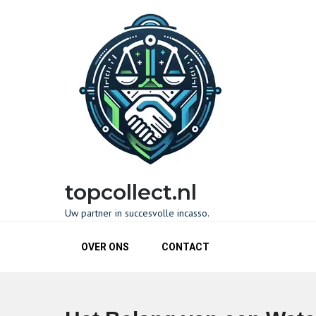
Naar
de
inhoud
gaan
topcollect.nl
Uw partner in succesvolle incasso.
OVER ONS
CONTACT