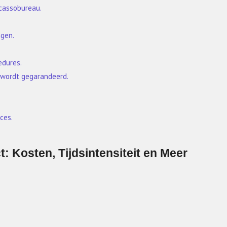
ncassobureau.
ngen.
edures.
e wordt gegarandeerd.
ces.
: Kosten, Tijdsintensiteit en Meer