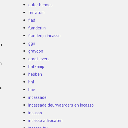
euler hermes
ferratum
fiad
flanderijn
flanderijn incasso
ggn
en
graydon
groot evers
n
hafkamp
hebben
hnl
.
hoe
incassade
incassade deurwaarders en incasso
incasso
incasso advocaten