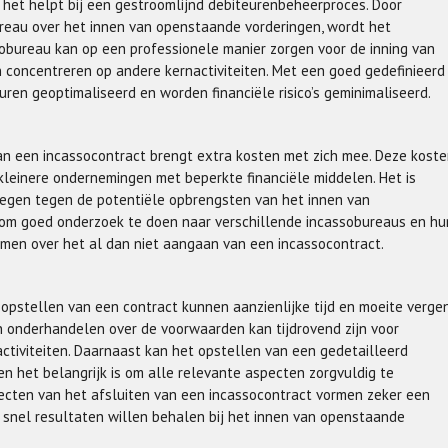
 het helpt bij een gestroomlijnd debiteurenbeheerproces. Door
ureau over het innen van openstaande vorderingen, wordt het
sobureau kan op een professionele manier zorgen voor de inning van
n concentreren op andere kernactiviteiten. Met een goed gedefinieerd
uren geoptimaliseerd en worden financiële risico’s geminimaliseerd.
an een incassocontract brengt extra kosten met zich mee. Deze kost
kleinere ondernemingen met beperkte financiële middelen. Het is
 wegen tegen de potentiële opbrengsten van het innen van
 om goed onderzoek te doen naar verschillende incassobureaus en hu
emen over het al dan niet aangaan van een incassocontract.
opstellen van een contract kunnen aanzienlijke tijd en moeite vergen
n onderhandelen over de voorwaarden kan tijdrovend zijn voor
activiteiten. Daarnaast kan het opstellen van een gedetailleerd
en het belangrijk is om alle relevante aspecten zorgvuldig te
pecten van het afsluiten van een incassocontract vormen zeker een
 snel resultaten willen behalen bij het innen van openstaande