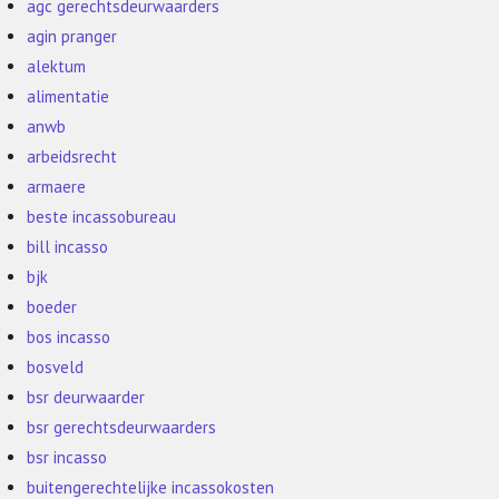
agc gerechtsdeurwaarders
agin pranger
alektum
alimentatie
anwb
arbeidsrecht
armaere
beste incassobureau
bill incasso
bjk
boeder
bos incasso
bosveld
bsr deurwaarder
bsr gerechtsdeurwaarders
bsr incasso
buitengerechtelijke incassokosten