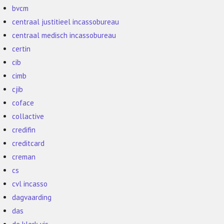
bvcm
centraal justitieel incassobureau
centraal medisch incassobureau
certin
cib
cimb
cjib
coface
collactive
credifin
creditcard
creman
cs
cvl incasso
dagvaarding
das