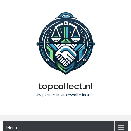
Naar
de
inhoud
gaan
topcollect.nl
Uw partner in succesvolle incasso.
Menu