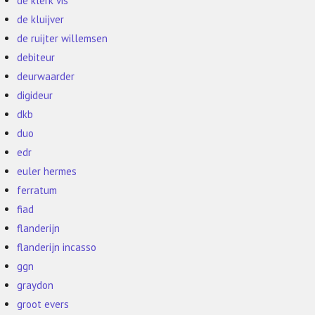
de klerk vis
de kluijver
de ruijter willemsen
debiteur
deurwaarder
digideur
dkb
duo
edr
euler hermes
ferratum
fiad
flanderijn
flanderijn incasso
ggn
graydon
groot evers