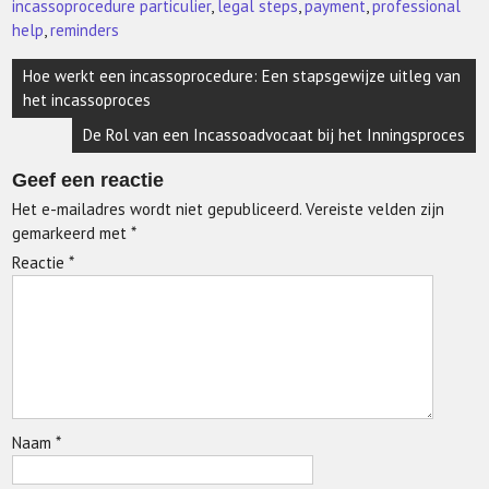
incassoprocedure particulier
,
legal steps
,
payment
,
professional
help
,
reminders
Berichtnavigatie
Hoe werkt een incassoprocedure: Een stapsgewijze uitleg van
het incassoproces
De Rol van een Incassoadvocaat bij het Inningsproces
Geef een reactie
Het e-mailadres wordt niet gepubliceerd.
Vereiste velden zijn
gemarkeerd met
*
Reactie
*
Naam
*