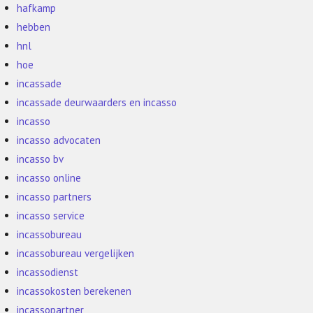
hafkamp
hebben
hnl
hoe
incassade
incassade deurwaarders en incasso
incasso
incasso advocaten
incasso bv
incasso online
incasso partners
incasso service
incassobureau
incassobureau vergelijken
incassodienst
incassokosten berekenen
incassopartner