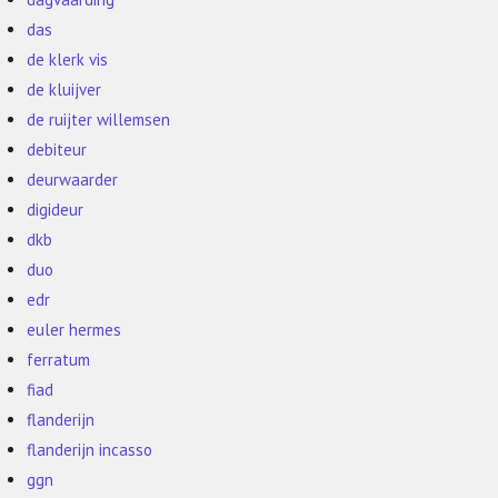
das
de klerk vis
de kluijver
de ruijter willemsen
debiteur
deurwaarder
digideur
dkb
duo
edr
euler hermes
ferratum
fiad
flanderijn
flanderijn incasso
ggn