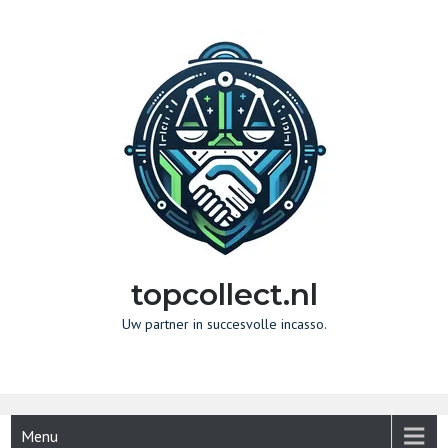
Naar
de
inhoud
gaan
topcollect.nl
Uw partner in succesvolle incasso.
Menu