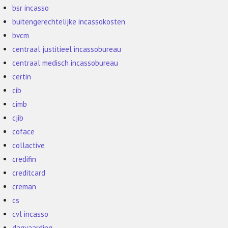
bsr incasso
buitengerechtelijke incassokosten
bvcm
centraal justitieel incassobureau
centraal medisch incassobureau
certin
cib
cimb
cjib
coface
collactive
credifin
creditcard
creman
cs
cvl incasso
dagvaarding