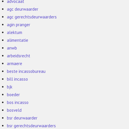
advocaat
agc deurwaarder
agc gerechtsdeurwaarders
agin pranger
alektum
alimentatie
anwb
arbeidsrecht
armaere
beste incassobureau
bill incasso
bjk
boeder
bos incasso
bosveld
bsr deurwaarder
bsr gerechtsdeurwaarders