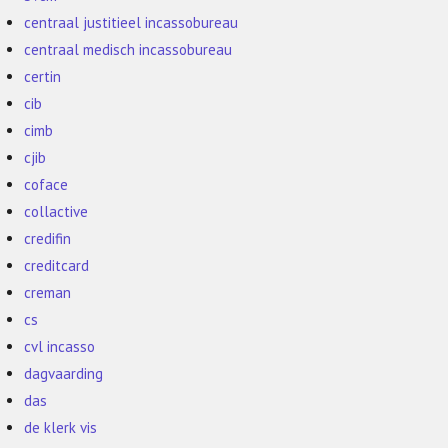
centraal justitieel incassobureau
centraal medisch incassobureau
certin
cib
cimb
cjib
coface
collactive
credifin
creditcard
creman
cs
cvl incasso
dagvaarding
das
de klerk vis