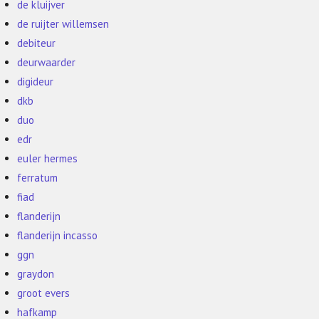
de kluijver
de ruijter willemsen
debiteur
deurwaarder
digideur
dkb
duo
edr
euler hermes
ferratum
fiad
flanderijn
flanderijn incasso
ggn
graydon
groot evers
hafkamp