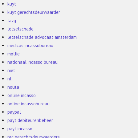
kuyt
kuyt gerechtsdeurwaarder
lavg
letselschade
letselschade advocaat amsterdam
medicas incassobureau
mollie
nationaal incasso bureau
niet
nl
nouta
online incasso
online incassobureau
paypal
payt debiteurenbeheer
payt incasso
prc gerechtsdeurwaarders