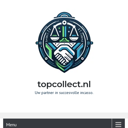
Naar
de
inhoud
gaan
topcollect.nl
Uw partner in succesvolle incasso.
Menu