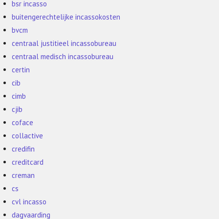
bsr incasso
buitengerechtelijke incassokosten
bvcm
centraal justitieel incassobureau
centraal medisch incassobureau
certin
cib
cimb
cjib
coface
collactive
credifin
creditcard
creman
cs
cvl incasso
dagvaarding