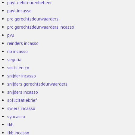
payt debiteurenbeheer
payt incasso
prc gerechtsdeurwaarders
prc gerechtsdeurwaarders incasso
pvu
reinders incasso
rib incasso
segoria
smits en co
snijder incasso
snijders gerechtsdeurwaarders
snijders incasso
sollicitatiebrief
swiers incasso
syncasso
tkb
tkb incasso