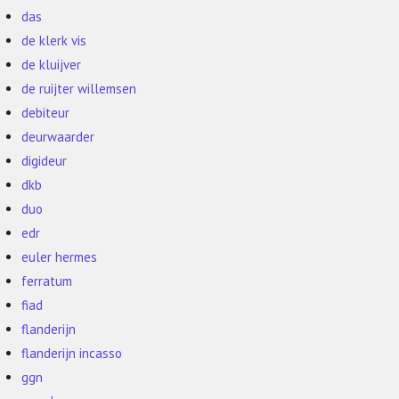
das
de klerk vis
de kluijver
de ruijter willemsen
debiteur
deurwaarder
digideur
dkb
duo
edr
euler hermes
ferratum
fiad
flanderijn
flanderijn incasso
ggn