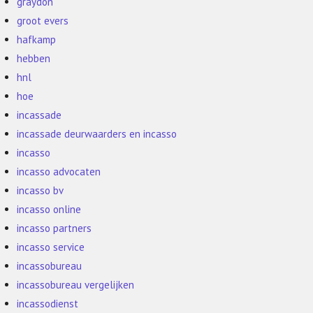
graydon
groot evers
hafkamp
hebben
hnl
hoe
incassade
incassade deurwaarders en incasso
incasso
incasso advocaten
incasso bv
incasso online
incasso partners
incasso service
incassobureau
incassobureau vergelijken
incassodienst