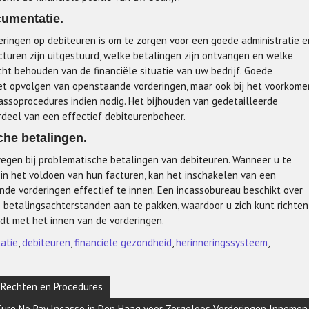
cumentatie.
eringen op debiteuren is om te zorgen voor een goede administratie e
turen zijn uitgestuurd, welke betalingen zijn ontvangen en welke
cht behouden van de financiële situatie van uw bedrijf. Goede
het opvolgen van openstaande vorderingen, maar ook bij het voorkome
ssoprocedures indien nodig. Het bijhouden van gedetailleerde
rdeel van een effectief debiteurenbeheer.
he betalingen.
egen bij problematische betalingen van debiteuren. Wanneer u te
 in het voldoen van hun facturen, kan het inschakelen van een
de vorderingen effectief te innen. Een incassobureau beschikt over
 betalingsachterstanden aan te pakken, waardoor u zich kunt richten
udt met het innen van de vorderingen.
atie
,
debiteuren
,
financiële gezondheid
,
herinneringssysteem
,
 Rechten en Procedures
 Cure No Pay Incasso in Den Haag voor Zorgeloos Vorderingen Innemen