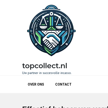
Naar
de
inhoud
gaan
topcollect.nl
Uw partner in succesvolle incasso.
OVER ONS
CONTACT