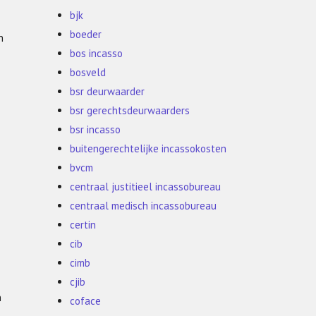
bjk
boeder
n
bos incasso
bosveld
bsr deurwaarder
bsr gerechtsdeurwaarders
bsr incasso
buitengerechtelijke incassokosten
bvcm
centraal justitieel incassobureau
centraal medisch incassobureau
certin
cib
cimb
cjib
n
coface