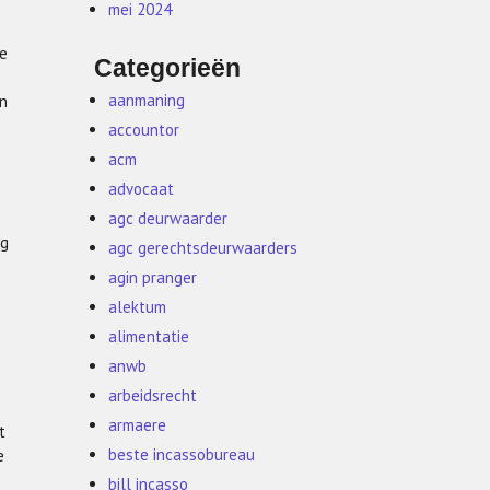
mei 2024
re
Categorieën
aanmaning
an
accountor
acm
advocaat
agc deurwaarder
ig
agc gerechtsdeurwaarders
agin pranger
alektum
alimentatie
anwb
arbeidsrecht
armaere
t
beste incassobureau
e
bill incasso