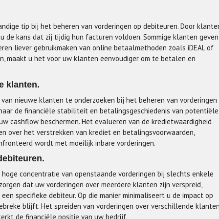
dige tip bij het beheren van vorderingen op debiteuren. Door klante
 u de kans dat zij tijdig hun facturen voldoen. Sommige klanten geven
nderen liever gebruikmaken van online betaalmethoden zoals iDEAL of
eden, maakt u het voor uw klanten eenvoudiger om te betalen en
 klanten.
d van nieuwe klanten te onderzoeken bij het beheren van vorderingen
aar de financiële stabiliteit en betalingsgeschiedenis van potentiële
n uw cashflow beschermen. Het evalueren van de kredietwaardigheid
en over het verstrekken van krediet en betalingsvoorwaarden,
fronteerd wordt met moeilijk inbare vorderingen.
debiteuren.
e hoge concentratie van openstaande vorderingen bij slechts enkele
 zorgen dat uw vorderingen over meerdere klanten zijn verspreid,
n een specifieke debiteur. Op die manier minimaliseert u de impact op
gebreke blijft. Het spreiden van vorderingen over verschillende klante
rkt de financiële positie van uw bedrijf.