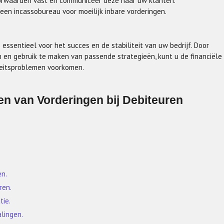
oorwaarden vast en communiceer deze naar uw klanten.
en incassobureau voor moeilijk inbare vorderingen.
essentieel voor het succes en de stabiliteit van uw bedrijf. Door
n en gebruik te maken van passende strategieën, kunt u de financiële
teitsproblemen voorkomen.
en van Vorderingen bij Debiteuren
.
en.
ren.
tie.
lingen.