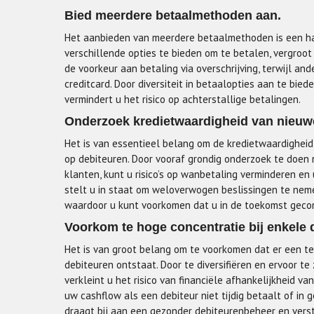
Bied meerdere betaalmethoden aan.
Het aanbieden van meerdere betaalmethoden is een han
verschillende opties te bieden om te betalen, vergroot
de voorkeur aan betaling via overschrijving, terwijl a
creditcard. Door diversiteit in betaalopties aan te bi
vermindert u het risico op achterstallige betalingen.
Onderzoek kredietwaardigheid van nieuwe
Het is van essentieel belang om de kredietwaardighei
op debiteuren. Door vooraf grondig onderzoek te doen n
klanten, kunt u risico’s op wanbetaling verminderen e
stelt u in staat om weloverwogen beslissingen te nem
waardoor u kunt voorkomen dat u in de toekomst gecon
Voorkom te hoge concentratie bij enkele 
Het is van groot belang om te voorkomen dat er een t
debiteuren ontstaat. Door te diversifiëren en ervoor te
verkleint u het risico van financiële afhankelijkheid va
uw cashflow als een debiteur niet tijdig betaalt of in 
draagt bij aan een gezonder debiteurenbeheer en verste