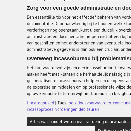
Zorg voor een goede administratie en do
Een essentiële tip voor het effectief beheren van vord
documentatie. Door nauwkeurig bij te houden welke fac
vorderingen nog openstaan, kunt u een duidelijk overzi
administratie en documentatie helpen niet alleen bij 
van geschillen en het ondersteunen van eventuele inca
administratieve gegevens is dan ook een cruciaal onde
Overweeg incassobureau bij problematisc
Het kan waardevol zijn om een incassobureau te overw
maken heeft met klanten die herhaaldelijk nalatig zijn
gespecialiseerd incassobureau helpen om de openstaan
de expertise en middelen om op professionele wijze de
op uw kernactiviteiten terwijl het bureau zich bezigho
Uncategorized
| Tags:
betalingsvoorwaarden
,
communic
incassoproces
,
vorderingen debiteuren
Berichtnavigatie
Alles wat u moet weten over vordering deurwaarder:
Profiteer van No