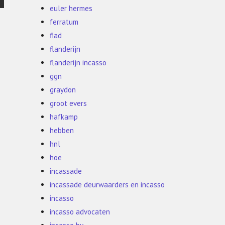
euler hermes
ferratum
fiad
flanderijn
flanderijn incasso
ggn
graydon
groot evers
hafkamp
hebben
hnl
hoe
incassade
incassade deurwaarders en incasso
incasso
incasso advocaten