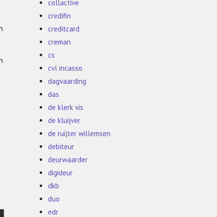
collactive
credifin
n
creditcard
creman
cs
n
cvl incasso
dagvaarding
das
de klerk vis
de kluijver
de ruijter willemsen
debiteur
deurwaarder
digideur
dkb
duo
edr