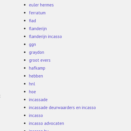
euler hermes
ferratum
fiad
p
flanderijn
flanderijn incasso
ggn
graydon
groot evers
hafkamp
hebben
hnl
hoe
t
incassade
incassade deurwaarders en incasso
incasso
incasso advocaten