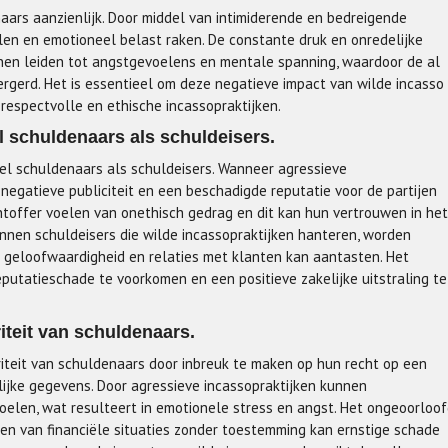
aars aanzienlijk. Door middel van intimiderende en bedreigende
len en emotioneel belast raken. De constante druk en onredelijke
nen leiden tot angstgevoelens en mentale spanning, waardoor de al
ergerd. Het is essentieel om deze negatieve impact van wilde incasso
espectvolle en ethische incassopraktijken.
l schuldenaars als schuldeisers.
el schuldenaars als schuldeisers. Wanneer agressieve
 negatieve publiciteit en een beschadigde reputatie voor de partijen
chtoffer voelen van onethisch gedrag en dit kan hun vertrouwen in het
unnen schuldeisers die wilde incassopraktijken hanteren, worden
 geloofwaardigheid en relaties met klanten kan aantasten. Het
putatieschade te voorkomen en een positieve zakelijke uitstraling te
iteit van schuldenaars.
riteit van schuldenaars door inbreuk te maken op hun recht op een
ijke gegevens. Door agressieve incassopraktijken kunnen
voelen, wat resulteert in emotionele stress en angst. Het ongeoorloo
en van financiële situaties zonder toestemming kan ernstige schade