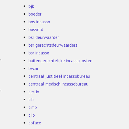
bjk
boeder
bos incasso
bosveld
bsr deurwaarder
bsr gerechtsdeurwaarders
bsr incasso
n
buitengerechtelijke incassokosten
bvcm
centraal justitieel incassobureau
centraal medisch incassobureau
n.
certin
cib
cimb
cjib
coface