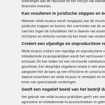
toebrengen aan de reputatie en het welzijn van individ
financiële kwesties.
Kan resulteren in juridische stappen en b
Wanneer wilde incasso wordt toegepast, kan dit resulte
juridische stappen en boetes. Het overtreden van de we
sancties tegen de schuldeiser. Het is daarom van essen
richtlijnen en ethische normen bij het innen van vorde
Creëert een vijandige en onproductieve r
Wilde incasso creëert een vijandige en onproductieve r
intimiderende incassopraktijken wordt het vertrouwen 
ontstaan. Dit kan leiden tot een verstoorde communicati
geschillen. Een dergelijke negatieve relatie is niet all
aangezien het de kans op een effectieve en constructi
daarom essentieel om wilde incasso te vermijden en t
innen van openstaande vorderingen.
Geeft een negatief beeld van het bedrijf d
Het gebruik van wilde incasso praktijken geeft een ze
agressieve en intimiderende incassotechnieken te gebru