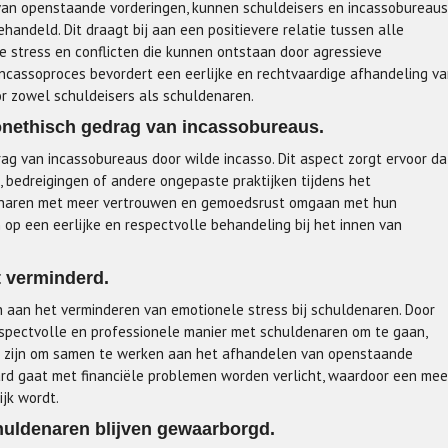
 van openstaande vorderingen, kunnen schuldeisers en incassobureaus
andeld. Dit draagt bij aan een positievere relatie tussen alle
e stress en conflicten die kunnen ontstaan door agressieve
 incassoproces bevordert een eerlijke en rechtvaardige afhandeling v
oor zowel schuldeisers als schuldenaren.
nethisch gedrag van incassobureaus.
 van incassobureaus door wilde incasso. Dit aspect zorgt ervoor da
, bedreigingen of andere ongepaste praktijken tijdens het
enaren met meer vertrouwen en gemoedsrust omgaan met hun
 op een eerlijke en respectvolle behandeling bij het innen van
t verminderd.
n aan het verminderen van emotionele stress bij schuldenaren. Door
espectvolle en professionele manier met schuldenaren om te gaan,
at zijn om samen te werken aan het afhandelen van openstaande
ard gaat met financiële problemen worden verlicht, waardoor een mee
jk wordt.
chuldenaren blijven gewaarborgd.