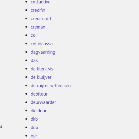
collactive
credifin
creditcard
creman
cs
cvl incasso
dagvaarding
das
de klerk vis
de kluijver
de ruijter willemsen
debiteur
deurwaarder
digideur
dkb
fd
duo
edr