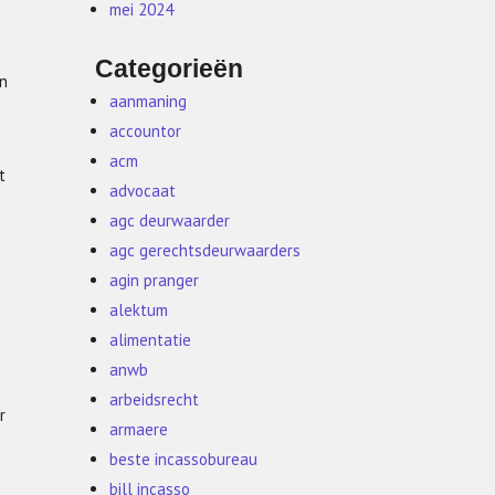
mei 2024
Categorieën
an
aanmaning
accountor
acm
t
advocaat
agc deurwaarder
agc gerechtsdeurwaarders
agin pranger
alektum
alimentatie
anwb
arbeidsrecht
r
armaere
beste incassobureau
bill incasso