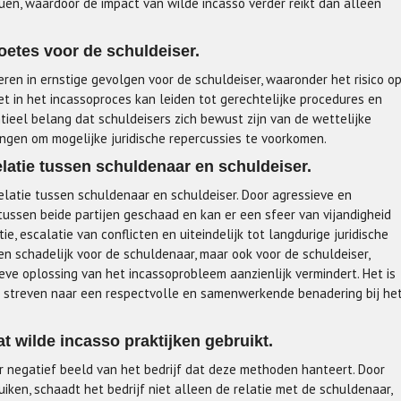
uen, waardoor de impact van wilde incasso verder reikt dan alleen
oetes voor de schuldeiser.
ren in ernstige gevolgen voor de schuldeiser, waaronder het risico o
t in het incassoproces kan leiden tot gerechtelijke procedures en
tieel belang dat schuldeisers zich bewust zijn van de wettelijke
ringen om mogelijke juridische repercussies te voorkomen.
elatie tussen schuldenaar en schuldeiser.
elatie tussen schuldenaar en schuldeiser. Door agressieve en
tussen beide partijen geschaad en kan er een sfeer van vijandigheid
e, escalatie van conflicten en uiteindelijk tot langdurige juridische
een schadelijk voor de schuldenaar, maar ook voor de schuldeiser,
eve oplossing van het incassoprobleem aanzienlijk vermindert. Het is
e streven naar een respectvolle en samenwerkende benadering bij he
at wilde incasso praktijken gebruikt.
er negatief beeld van het bedrijf dat deze methoden hanteert. Door
iken, schaadt het bedrijf niet alleen de relatie met de schuldenaar,