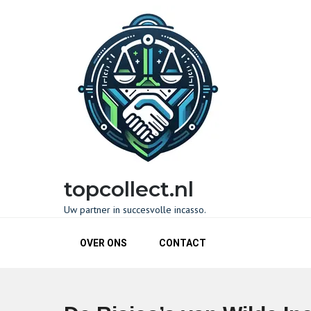
Naar
de
inhoud
gaan
topcollect.nl
Uw partner in succesvolle incasso.
OVER ONS
CONTACT