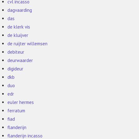
cvl incasso
dagvaarding
das
de klerk vis
de kluijver
de ruijter willemsen
debiteur
deurwaarder
digideur
dkb
duo
edr
euler hermes
ferratum
fiad
flanderijn
flanderijn incasso