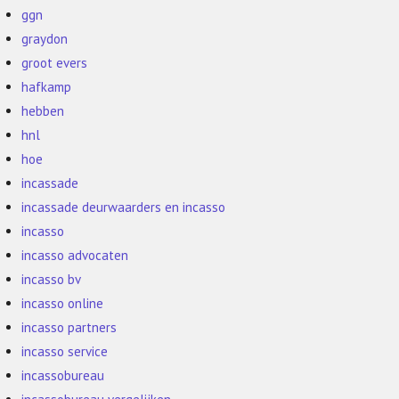
ggn
graydon
groot evers
hafkamp
hebben
hnl
hoe
incassade
incassade deurwaarders en incasso
incasso
incasso advocaten
incasso bv
incasso online
incasso partners
incasso service
incassobureau