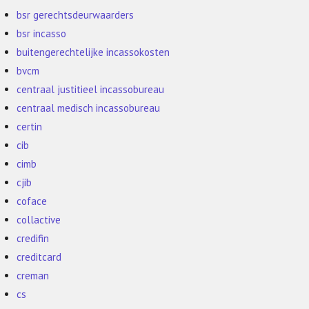
bsr gerechtsdeurwaarders
bsr incasso
buitengerechtelijke incassokosten
bvcm
centraal justitieel incassobureau
centraal medisch incassobureau
certin
cib
cimb
cjib
coface
collactive
credifin
creditcard
creman
cs