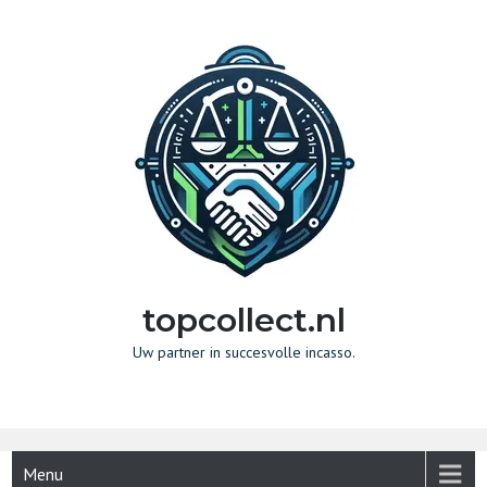
Naar
de
inhoud
gaan
topcollect.nl
Uw partner in succesvolle incasso.
Menu