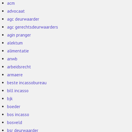
acm
advocaat
agc deurwaarder
agc gerechtsdeurwaarders
agin pranger
alektum
alimentatie
anwb
arbeidsrecht
armaere
beste incassobureau
bill incasso
bjk
boeder
bos incasso
bosveld
bsr deurwaarder