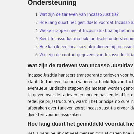
Ondersteuning
Wat zijn de tarieven van Incasso Justitia?
Hoe lang duurt het gemiddeld voordat Incasso Jus
Welke stappen neemt Incasso Justitia bij het in
Biedt Incasso Justitia ook juridische ondersteuni
Hoe kan ik een incassozaak indienen bij Incasso J
Wat zijn de contactgegevens van Incasso Justiti
Wat zijn de tarieven van Incasso Justitia?
Incasso Justitia hanteert transparante tarieven voor h
klant. De tarieven kunnen variëren afhankelijk van fac
eventuele juridische stappen die moeten worden genome
te geven over de tarieven en om een passende offerte
redelijke prijsstructuren, waarbij het principe ‘no cur
afspraken over tarieven zorgt Incasso Justitia ervoor 
diensten voor incassozaken.
Hoe lang duurt het gemiddeld voordat Inc
Het is begrijpelijk dat veel mensen zich afvragen hoe l