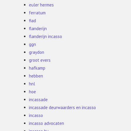
euler hermes
ferratum
fiad
flanderijn
flanderijn incasso
ggn
graydon
groot evers
hafkamp
hebben
hnl
hoe
incassade
incassade deurwaarders en incasso
incasso
incasso advocaten