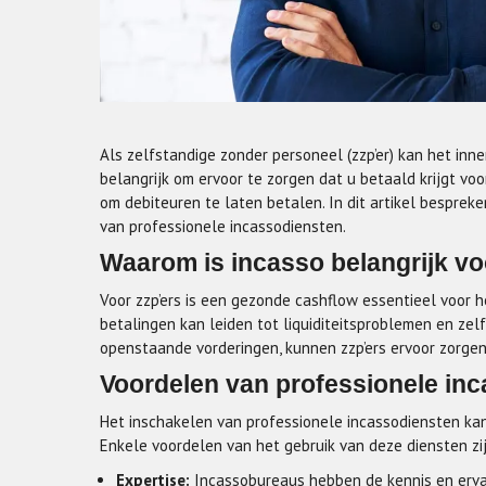
Als zelfstandige zonder personeel (zzp’er) kan het inn
belangrijk om ervoor te zorgen dat u betaald krijgt vo
om debiteuren te laten betalen. In dit artikel bespreke
van professionele incassodiensten.
Waarom is incasso belangrijk vo
Voor zzp’ers is een gezonde cashflow essentieel voor h
betalingen kan leiden tot liquiditeitsproblemen en zelfs
openstaande vorderingen, kunnen zzp’ers ervoor zorgen d
Voordelen van professionele in
Het inschakelen van professionele incassodiensten kan
Enkele voordelen van het gebruik van deze diensten zij
Expertise:
Incassobureaus hebben de kennis en ervar