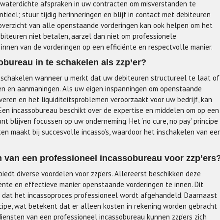
n waterdichte afspraken in uw contracten om misverstanden te
ieel; stuur tijdig herinneringen en blijf in contact met debiteuren
overzicht van alle openstaande vorderingen kan ook helpen om het
biteuren niet betalen, aarzel dan niet om professionele
 innen van de vorderingen op een efficiënte en respectvolle manier.
bureau in te schakelen als zzp’er?
e schakelen wanneer u merkt dat uw debiteuren structureel te laat of
gen en aanmaningen. Als uw eigen inspanningen om openstaande
eren en het liquiditeitsproblemen veroorzaakt voor uw bedrijf, kan
 Een incassobureau beschikt over de expertise en middelen om op een
unt blijven focussen op uw onderneming. Het ‘no cure, no pay’ principe
ten maakt bij succesvolle incasso’s, waardoor het inschakelen van ee
n van een professioneel incassobureau voor zzp’ers
iedt diverse voordelen voor zzp’ers. Allereerst beschikken deze
ënte en effectieve manier openstaande vorderingen te innen. Dit
oor dat het incassoproces professioneel wordt afgehandeld. Daarnaast
ncipe, wat betekent dat er alleen kosten in rekening worden gebracht
diensten van een professioneel incassobureau kunnen zzp’ers zich