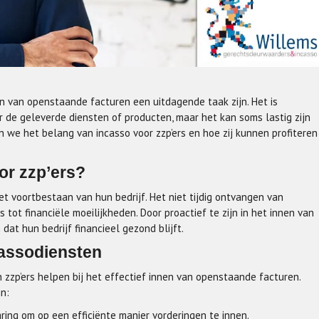
en van openstaande facturen een uitdagende taak zijn. Het is
or de geleverde diensten of producten, maar het kan soms lastig zijn
n we het belang van incasso voor zzp’ers en hoe zij kunnen profiteren
or zzp’ers?
et voortbestaan van hun bedrijf. Het niet tijdig ontvangen van
 tot financiële moeilijkheden. Door proactief te zijn in het innen van
at hun bedrijf financieel gezond blijft.
cassodiensten
 zzp’ers helpen bij het effectief innen van openstaande facturen.
n:
ing om op een efficiënte manier vorderingen te innen.