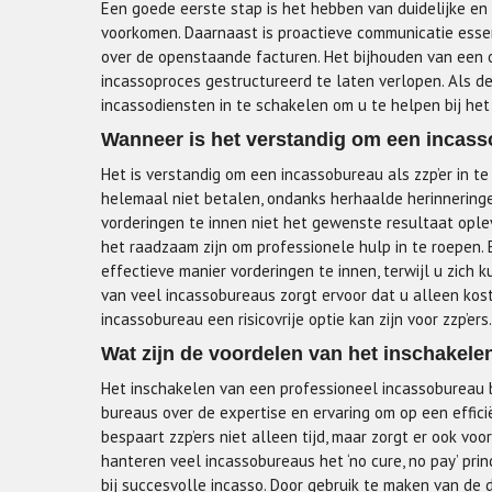
Een goede eerste stap is het hebben van duidelijke e
voorkomen. Daarnaast is proactieve communicatie essent
over de openstaande facturen. Het bijhouden van een 
incassoproces gestructureerd te laten verlopen. Als de
incassodiensten in te schakelen om u te helpen bij het
Wanneer is het verstandig om een incasso
Het is verstandig om een incassobureau als zzp’er in t
helemaal niet betalen, ondanks herhaalde herinnerin
vorderingen te innen niet het gewenste resultaat oplev
het raadzaam zijn om professionele hulp in te roepen.
effectieve manier vorderingen te innen, terwijl u zich k
van veel incassobureaus zorgt ervoor dat u alleen kos
incassobureau een risicovrije optie kan zijn voor zzp’ers.
Wat zijn de voordelen van het inschakele
Het inschakelen van een professioneel incassobureau b
bureaus over de expertise en ervaring om op een effici
bespaart zzp’ers niet alleen tijd, maar zorgt er ook v
hanteren veel incassobureaus het ‘no cure, no pay’ pri
bij succesvolle incasso. Door gebruik te maken van de 