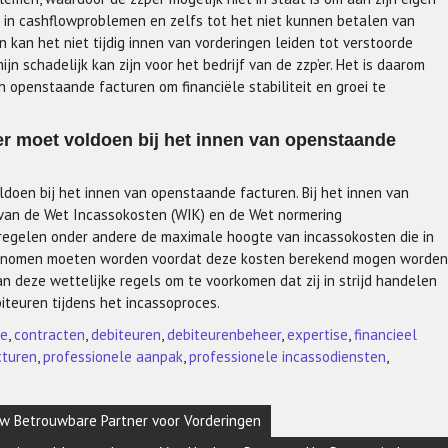
en in cashflowproblemen en zelfs tot het niet kunnen betalen van
n kan het niet tijdig innen van vorderingen leiden tot verstoorde
n schadelijk kan zijn voor het bedrijf van de zzp’er. Het is daarom
an openstaande facturen om financiële stabiliteit en groei te
’er moet voldoen bij het innen van openstaande
oldoen bij het innen van openstaande facturen. Bij het innen van
 van de Wet Incassokosten (WIK) en de Wet normering
 regelen onder andere de maximale hoogte van incassokosten die in
genomen moeten worden voordat deze kosten berekend mogen worden
van deze wettelijke regels om te voorkomen dat zij in strijd handelen
teuren tijdens het incassoproces.
ie
,
contracten
,
debiteuren
,
debiteurenbeheer
,
expertise
,
financieel
cturen
,
professionele aanpak
,
professionele incassodiensten
,
 Uw Betrouwbare Partner voor Vorderingen