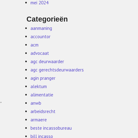
mei 2024
Categorieën
aanmaning
accountor
acm
advocaat
agc deurwaarder
agc gerechtsdeurwaarders
agin pranger
alektum
alimentatie
,
anwb
arbeidsrecht
armaere
beste incassobureau
bill incasso