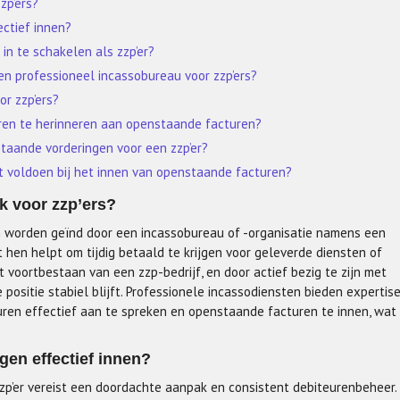
zp’ers?
ctief innen?
in te schakelen als zzp’er?
en professioneel incassobureau voor zzp’ers?
or zzp’ers?
ren te herinneren aan openstaande facturen?
nstaande vorderingen voor een zzp’er?
et voldoen bij het innen van openstaande facturen?
k voor zzp’ers?
n worden geïnd door een incassobureau of -organisatie namens een
et hen helpt om tijdig betaald te krijgen voor geleverde diensten of
 voortbestaan van een zzp-bedrijf, en door actief bezig te zijn met
positie stabiel blijft. Professionele incassodiensten bieden expertise
uren effectief aan te spreken en openstaande facturen te innen, wat
en effectief innen?
zp’er vereist een doordachte aanpak en consistent debiteurenbeheer.