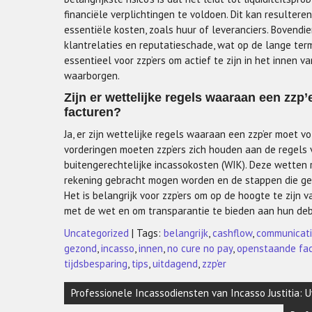
financiële verplichtingen te voldoen. Dit kan resulter
essentiële kosten, zoals huur of leveranciers. Bovendie
klantrelaties en reputatieschade, wat op de lange termij
essentieel voor zzp’ers om actief te zijn in het innen v
waarborgen.
Zijn er wettelijke regels waaraan een zzp
facturen?
Ja, er zijn wettelijke regels waaraan een zzp’er moet v
vorderingen moeten zzp’ers zich houden aan de regels
buitengerechtelijke incassokosten (WIK). Deze wetten
rekening gebracht mogen worden en de stappen die 
Het is belangrijk voor zzp’ers om op de hoogte te zijn 
met de wet en om transparantie te bieden aan hun debi
Uncategorized
| Tags:
belangrijk
,
cashflow
,
communicat
gezond
,
incasso
,
innen
,
no cure no pay
,
openstaande fa
tijdsbesparing
,
tips
,
uitdagend
,
zzp'er
Berichtnavigatie
Professionele Incassodiensten van Incasso Justitia: