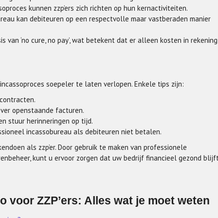
oproces kunnen zzp’ers zich richten op hun kernactiviteiten.
reau kan debiteuren op een respectvolle maar vastberaden manier
 van ‘no cure, no pay’, wat betekent dat er alleen kosten in rekening
ncassoproces soepeler te laten verlopen. Enkele tips zijn:
 contracten.
over openstaande facturen.
 stuur herinneringen op tijd.
sioneel incassobureau als debiteuren niet betalen.
kendoen als zzp’er. Door gebruik te maken van professionele
renbeheer, kunt u ervoor zorgen dat uw bedrijf financieel gezond blijf
o voor ZZP’ers: Alles wat je moet weten