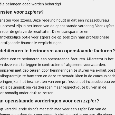
ciële belangen goed worden behartigd.
ensten voor zzp’ers?
diensten voor zzp’ers. Deze regeling houdt in dat een incassobureau
succesvol zijn in het innen van de openstaande vordering. Voor zzp’ers
en voor de geleverde resultaten. Deze transparante en
ntrekkelijke optie voor zzp’ers die op zoek zijn naar professionele
orafgaande financiële verplichtingen.
debiteuren te herinneren aan openstaande facturen?
biteuren te herinneren aan openstaande facturen. Allereerst is het
 en deze vast te leggen in contracten of algemene voorwaarden.
uniceren met debiteuren door herinneringen te sturen via e-mail, pos
talingstermijn te hanteren en deze te benadrukken in de communicati
neringen, kan het inschakelen van een professioneel incassobureau e
et is belangrijk om vastberaden maar respectvol te blijven in de
iet onnodig onder druk te zetten.
n van openstaande vorderingen voor een zzp’er?
t verschillende risico’s met zich mee voor een zzp’er. Een van de
roblemen, waardoor de zzp’er mogelijk niet in staat is om aan zijn eigen