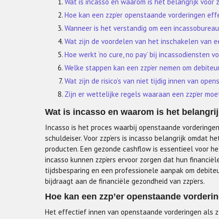
Wat is incasso en waarom is het belangrijk voor z
Hoe kan een zzp’er openstaande vorderingen effe
Wanneer is het verstandig om een incassobureau 
Wat zijn de voordelen van het inschakelen van e
Hoe werkt ‘no cure, no pay’ bij incassodiensten vo
Welke stappen kan een zzp’er nemen om debiteu
Wat zijn de risico’s van niet tijdig innen van ope
Zijn er wettelijke regels waaraan een zzp’er mo
Wat is incasso en waarom is het belangrij
Incasso is het proces waarbij openstaande vorderinge
schuldeiser. Voor zzp’ers is incasso belangrijk omdat h
producten. Een gezonde cashflow is essentieel voor het
incasso kunnen zzp’ers ervoor zorgen dat hun financiële 
tijdsbesparing en een professionele aanpak om debite
bijdraagt aan de financiële gezondheid van zzp’ers.
Hoe kan een zzp’er openstaande vordering
Het effectief innen van openstaande vorderingen als z