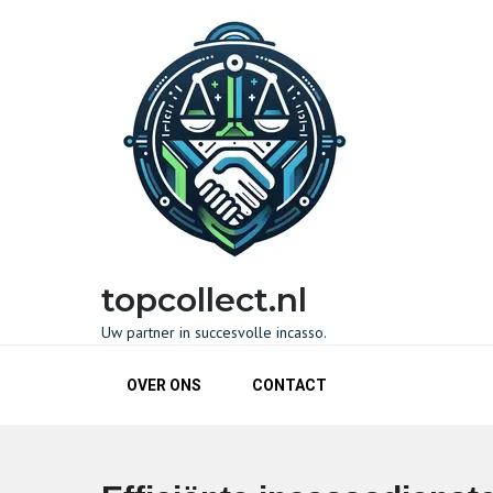
Naar
de
inhoud
gaan
topcollect.nl
Uw partner in succesvolle incasso.
OVER ONS
CONTACT