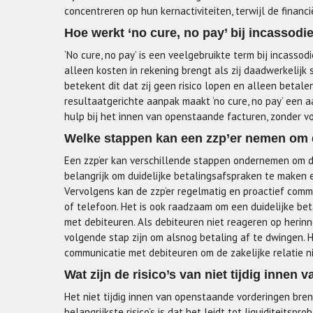
concentreren op hun kernactiviteiten, terwijl de finan
Hoe werkt ‘no cure, no pay’ bij incassodi
‘No cure, no pay’ is een veelgebruikte term bij incasso
alleen kosten in rekening brengt als zij daadwerkelijk 
betekent dit dat zij geen risico lopen en alleen betal
resultaatgerichte aanpak maakt ‘no cure, no pay’ een aa
hulp bij het innen van openstaande facturen, zonder vo
Welke stappen kan een zzp’er nemen om 
Een zzp’er kan verschillende stappen ondernemen om de
belangrijk om duidelijke betalingsafspraken te maken
Vervolgens kan de zzp’er regelmatig en proactief comm
of telefoon. Het is ook raadzaam om een duidelijke be
met debiteuren. Als debiteuren niet reageren op herin
volgende stap zijn om alsnog betaling af te dwingen. H
communicatie met debiteuren om de zakelijke relatie n
Wat zijn de risico’s van niet tijdig inne
Het niet tijdig innen van openstaande vorderingen breng
belangrijkste risico’s is dat het leidt tot liquiditeitsp