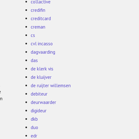
collactive
credifin
creditcard
creman
cs
cvl incasso
dagvaarding
das
de klerk vis
de kluijver
t
de ruijter willemsen
e
debiteur
en
deurwaarder
digideur
dkb
duo
edr