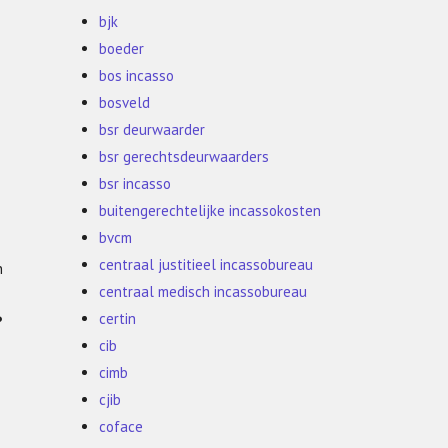
bjk
boeder
bos incasso
bosveld
bsr deurwaarder
bsr gerechtsdeurwaarders
bsr incasso
buitengerechtelijke incassokosten
bvcm
centraal justitieel incassobureau
n
centraal medisch incassobureau
certin
?
cib
cimb
cjib
coface