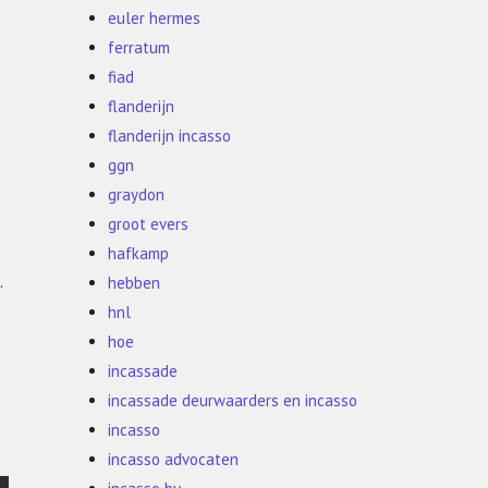
euler hermes
ferratum
fiad
flanderijn
flanderijn incasso
ggn
graydon
groot evers
hafkamp
.
hebben
hnl
hoe
incassade
incassade deurwaarders en incasso
incasso
incasso advocaten